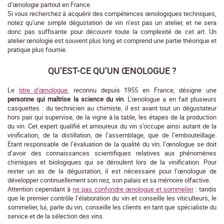
d’œnologie partout en France.
Si vous recherchez à acquérir des compétences œnologiques techniques,
notez qu’une simple dégustation de vin n’est pas un atelier, et ne sera
donc pas suffisante pour découvrir toute la complexité de cet art. Un
atelier œnologie est souvent plus long et comprend une partie théorique et
pratique plus fournie.
QU’EST-CE QU’UN ŒNOLOGUE ?
Le
titre d’œnologue
, reconnu depuis 1955 en France, désigne une
personne qui maîtrise la science du vin
. L’œnologue a en fait plusieurs
casquettes : du technicien au chimiste, il est avant tout un dégustateur
hors pair qui supervise, de la vigne à la table, les étapes de la production
du vin. Cet expert qualifié et amoureux du vin s’occupe ainsi autant de la
vinification, de la distillation, de l’assemblage, que de l’embouteillage.
Etant responsable de l’évaluation de la qualité du vin, l’œnologue se doit
d’avoir des connaissances scientifiques relatives aux phénomènes
chimiques et biologiques qui se déroulent lors de la vinification. Pour
rester un as de la dégustation, il est nécessaire pour l’œnologue de
développer continuellement son nez, son palais et sa mémoire olfactive.
Attention cependant à
ne pas confondre œnologue et sommelier
: tandis
que le premier contrôle l’élaboration du vin et conseille les viticulteurs, le
sommelier, lui, parle du vin, conseille les clients en tant que spécialiste du
service et de la sélection des vins.