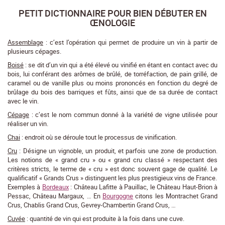
PETIT DICTIONNAIRE POUR BIEN DÉBUTER EN
ŒNOLOGIE
Assemblage
: c’est l’opération qui permet de produire un vin à partir de
plusieurs cépages.
Boisé
: se dit d’un vin qui a été élevé ou vinifié en étant en contact avec du
bois, lui conférant des arômes de brûlé, de torréfaction, de pain grillé, de
caramel ou de vanille plus ou moins prononcés en fonction du degré de
brûlage du bois des barriques et fûts, ainsi que de sa durée de contact
avec le vin.
Cépage
: c’est le nom commun donné à la variété de vigne utilisée pour
réaliser un vin.
Chai
: endroit où se déroule tout le processus de vinification.
Cru
: Désigne un vignoble, un produit, et parfois une zone de production.
Les notions de « grand cru » ou « grand cru classé » respectant des
critères stricts, le terme de « cru » est donc souvent gage de qualité. Le
qualificatif « Grands Crus » distinguent les plus prestigieux vins de France.
Exemples à
Bordeaux
: Château Lafitte à Pauillac, le Château Haut-Brion à
Pessac, Château Margaux, … En
Bourgogne
citons les Montrachet Grand
Crus, Chablis Grand Crus, Gevrey-Chambertin Grand Crus, …
Cuvée
: quantité de vin qui est produite à la fois dans une cuve.