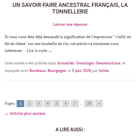
UN SAVOIR-FAIRE ANCESTRAL FRANÇAIS, LA
TONNELLERIE
Laisser une réponse
Si vous vous êtes déjà demandé la signification de l’expression “ vieilli en
fût de chêne” sur une bouteille de vin, cet article va sûrement vous
intéresser…
Lire la suite
→
Cette entrée a été publiée dans
Actualités
,
Oenologie
,
Oenotourisme
, et
marquée avec
Bordeaux
,
Bourgogne
, le
5 juin 2020
par
Julien
.
Pages:
1
2
3
4
5
6
7
...
20
»
←
Articles plus anciens
Navigation des articles
A LIRE AUSSI :