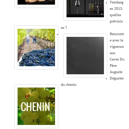
Vendang
es 2015,
quelles
prévisio
ns ?
Rencontr
e avec le
vigneron
aux
Caves Du
Père
Auguste
Déguster
du chenin