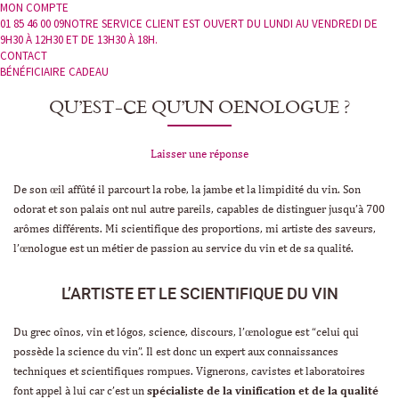
MON COMPTE
01 85 46 00 09
NOTRE SERVICE CLIENT EST OUVERT DU LUNDI AU VENDREDI DE
9H30 À 12H30 ET DE 13H30 À 18H.
CONTACT
BÉNÉFICIAIRE CADEAU
QU’EST-CE QU’UN OENOLOGUE ?
Laisser une réponse
De son œil affûté il parcourt la robe, la jambe et la limpidité du vin. Son
odorat et son palais ont nul autre pareils, capables de distinguer jusqu’à 700
arômes différents. Mi scientifique des proportions, mi artiste des saveurs,
l’œnologue est un métier de passion au service du vin et de sa qualité.
L’ARTISTE ET LE SCIENTIFIQUE DU VIN
Du grec
oînos,
vin et
lógos,
science, discours, l’œnologue est “celui qui
possède la science du vin”. Il est donc un expert aux connaissances
techniques et scientifiques rompues. Vignerons, cavistes et laboratoires
font appel à lui car c’est un
spécialiste de la vinification et de la qualité