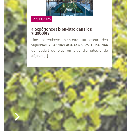
27|03|2025
4 expériences bien-être dans les
vignobles
Une parenthèse bien-être au cœur des
vignobles Allier bien-être et vin, voilà une idée
qui séduit de plus en plus d’amateurs de
séjours[...]