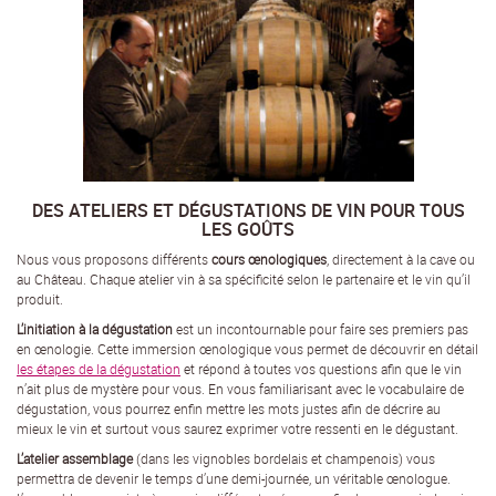
DES ATELIERS ET DÉGUSTATIONS DE VIN POUR TOUS
LES GOÛTS
Nous vous proposons différents
cours œnologiques
, directement à la cave ou
au Château. Chaque atelier vin à sa spécificité selon le partenaire et le vin qu’il
produit.
L’initiation à la dégustation
est un incontournable pour faire ses premiers pas
en œnologie. Cette immersion œnologique vous permet de découvrir en détail
les étapes de la dégustation
et répond à toutes vos questions afin que le vin
n’ait plus de mystère pour vous. En vous familiarisant avec le vocabulaire de
dégustation, vous pourrez enfin mettre les mots justes afin de décrire au
mieux le vin et surtout vous saurez exprimer votre ressenti en le dégustant.
L’atelier assemblage
(dans les vignobles bordelais et champenois) vous
permettra de devenir le temps d’une demi-journée, un véritable œnologue.