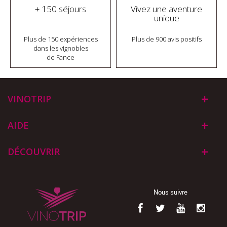
+ 150 séjours
Vivez une aventure
unique
Plus de 150 expériences
Plus de 900 avis positifs
dans les vignobles
de Fance
VINOTRIP
AIDE
DÉCOUVRIR
Nous suivre