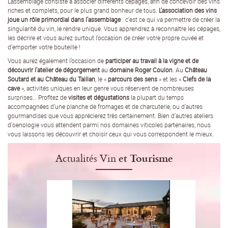
L’assemblage consiste à associer différents cépages, afin de concevoir des vins
riches et complets, pour le plus grand bonheur de tous.
L’association des vins
joue un rôle primordial dans l’assemblage
: c’est ce qui va permettre de créer la
singularité du vin, le rendre unique. Vous apprendrez à reconnaître les cépages,
les décrire et vous aurez surtout l’occasion de créer votre propre cuvée et
d’emporter votre bouteille !
Vous aurez également l’occasion de
participer au travail à la vigne et de
découvrir l’atelier de dégorgement
au
domaine Roger Coulon
. Au
Château
Soutard et au Château du Taillan
, le «
parcours des sens
» et les «
Clefs de la
cave
», activités uniques en leur genre vous réservent de nombreuses
surprises… Profitez de
visites et dégustations
la plupart du temps
accompagnées d’une planche de fromages et de charcuterie, ou d’autres
gourmandises que vous apprécierez très certainement. Bien d’autres ateliers
d'oenologie vous attendent parmi nos domaines viticoles partenaires, nous
vous laissons les découvrir et choisir ceux qui vous correspondent le mieux.
Actualités Vin
et Tourisme