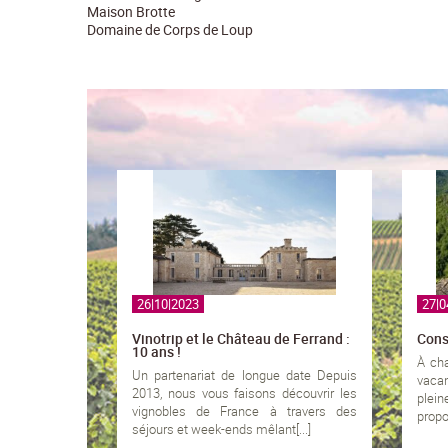
Maison Brotte
Domaine de Corps de Loup
26|10|2023
27|0
Vinotrip et le Château de Ferrand :
Conse
10 ans !
À cha
Un partenariat de longue date Depuis
vaca
2013, nous vous faisons découvrir les
plein
vignobles de France à travers des
propos
séjours et week-ends mêlant[...]