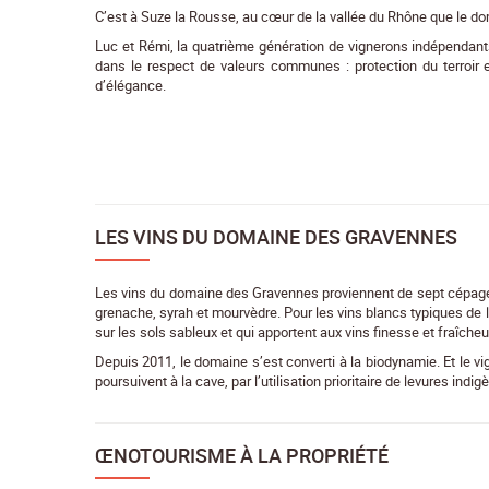
C’est à Suze la Rousse, au cœur de la vallée du Rhône que le do
Luc et Rémi, la quatrième génération de vignerons indépendants,
dans le respect de valeurs communes : protection du terroir e
d’élégance.
LES VINS DU DOMAINE DES GRAVENNES
Les vins du domaine des Gravennes proviennent de sept cépages. 
grenache, syrah et mourvèdre. Pour les vins blancs typiques de 
sur les sols sableux et qui apportent aux vins finesse et fraîcheu
Depuis 2011, le domaine s’est converti à la biodynamie. Et le vi
poursuivent à la cave, par l’utilisation prioritaire de levures indig
ŒNOTOURISME À LA PROPRIÉTÉ