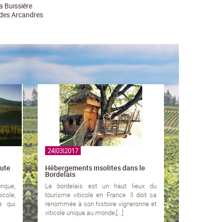
a Buissière
des Arcandres
24|03|2017
oute
Hébergements insolites dans le
Bordelais
rique,
Le bordelais est un haut lieux du
icole,
tourisme viticole en France. Il doit sa
e qui
renommée à son histoire vigneronne et
viticole unique au monde,[...]