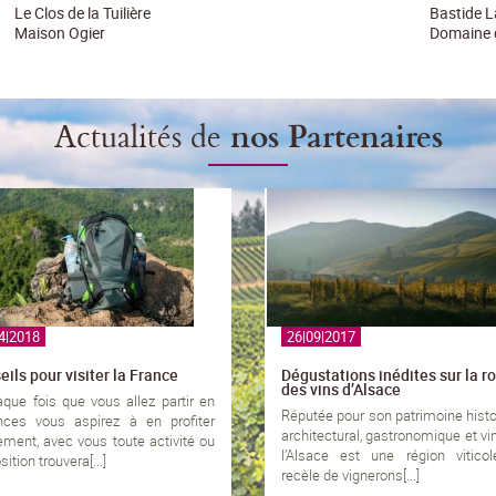
Le Clos de la Tuilière
Bastide L
Maison Ogier
Domaine 
Actualités de
nos Partenaires
4|2018
26|09|2017
ils pour visiter la France
Dégustations inédites sur la r
des vins d’Alsace
que fois que vous allez partir en
Réputée pour son patrimoine histo
nces vous aspirez à en profiter
architectural, gastronomique et vin
ement, avec vous toute activité ou
l’Alsace est une région viticol
ition trouvera[...]
recèle de vignerons[...]