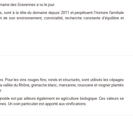
maine des Gravennes a vu le jour.
 sont à la tête du domaine depuis 2011 et perpétuent l’histoire familiale
t de son environnement, convivialité, recherche constante d’équilibre et
Pour les vins rouges fins, ronds et structurés, sont utilisés les cépages
la vallée du Rhône, grenache blanc, marsanne, roussane et viogner plantés
r.
gnoble est par ailleurs également en agriculture biologique. Ces valeurs se
ènes. Un soin particulier est apporté aux vinifications.