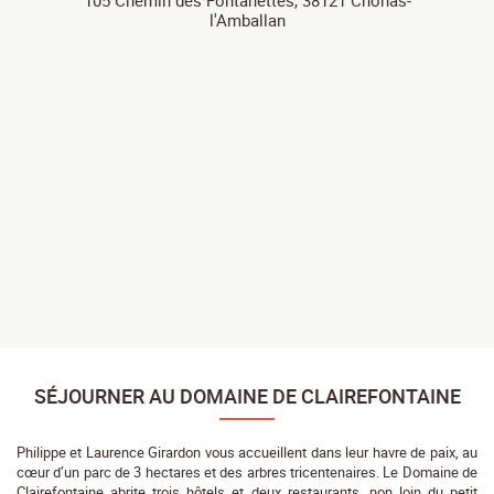
105 Chemin des Fontanettes, 38121 Chonas-
l'Amballan
SÉJOURNER AU DOMAINE DE CLAIREFONTAINE
Philippe et Laurence Girardon vous accueillent dans leur havre de paix, au
cœur d’un parc de 3 hectares et des arbres tricentenaires. Le Domaine de
Clairefontaine abrite trois hôtels et deux restaurants, non loin du petit