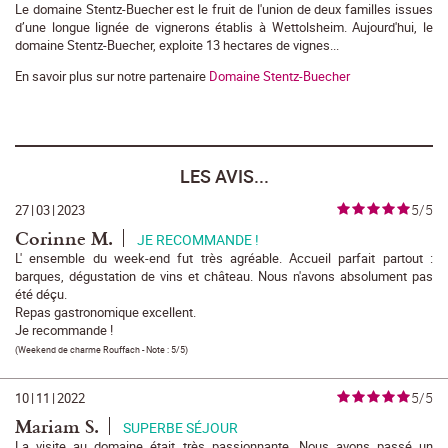
Le domaine Stentz-Buecher est le fruit de l'union de deux familles issues
d’une longue lignée de vignerons établis à Wettolsheim. Aujourd'hui, le
domaine Stentz-Buecher, exploite 13 hectares de vignes...
En savoir plus sur notre partenaire
Domaine Stentz-Buecher
LES AVIS...
5/5
27
|
03
|
2023
Corinne M.
JE RECOMMANDE !
L' ensemble du week-end fut très agréable. Accueil parfait partout :
barques, dégustation de vins et château. Nous n'avons absolument pas
été déçu.
Repas gastronomique excellent.
Je recommande !
(
Weekend de charme Rouffach
- Note :
5/5
)
5/5
10
|
11
|
2022
Mariam S.
SUPERBE SÉJOUR
La visite au domaine était très passionnante. Nous avons passé un