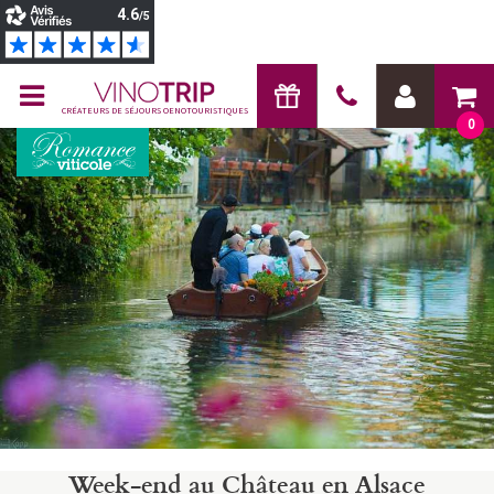
CRÉATEURS DE SÉJOURS OENOTOURISTIQUES
0
Week-end au Château en Alsace