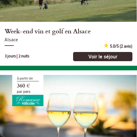
Week-end vin et golf en Alsace
Alsace
5.0/5 (2 avis)
Voir le séjour
3 jours
|
2 nuits
à partir de
360 €
par pers.