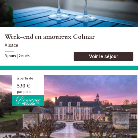
Week-end en amoureux Colmar
Alsace
Voir le séjour
3 jours
|
2 nuits
à partir de
530 €
par pers.