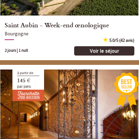
Saint Aubin - Week-end œnologique
Bourgogne
5.0/5 (42 avis)
Voir le séjour
2 jours
|
1 nuit
à partir de
145 €
par pers.