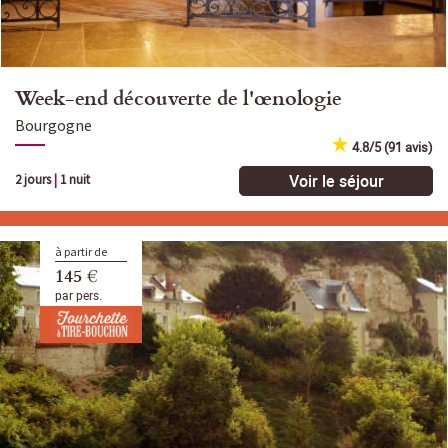
Week-end découverte de l'œnologie
Bourgogne
4.8/5 (91 avis)
Voir le séjour
2 jours
|
1 nuit
à partir de
145 €
par pers.