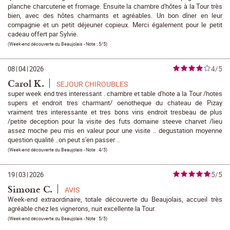
planche charcuterie et fromage. Ensuite la chambre d'hôtes à la Tour très
bien, avec des hôtes charmants et agréables. Un bon dîner en leur
compagnie et un petit déjeuner copieux. Merci également pour le petit
cadeau offert par Sylvie.
(
Week-end découverte du Beaujolais
- Note :
5/5
)
4/5
08
|
04
|
2026
Carol K.
SEJOUR CHIROUBLES
super week end tres interessant . chambre et table d'hote a la Tour /hotes
supers et endroit tres charmant/ oenotheque du chateau de Pizay
vraiment tres interessante et tres bons vins endroit tresbeau de plus
/petite deception pour la visite des futs domaine steeve charvet /lieu
assez moche peu mis en valeur pour une visite .. degustation moyenne
question qualité ..on peut s'en passer ..
(
Week-end découverte du Beaujolais
- Note :
4/5
)
5/5
19
|
03
|
2026
Simone C.
AVIS
Week-end extraordinaire, totale découverte du Beaujolais, accueil très
agréable chez les vignerons, nuit excellente la Tour.
(
Week-end découverte du Beaujolais
- Note :
5/5
)