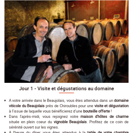
Jour 1 - Visite et dégustations au domaine
A votre arrivée dans le Beaujolais, vous êtes attendus dans un
domaine
viticole du Beaujolais
près de Chiroubles pour une
visite et dégustation
à l’issue de laquelle vous bénéficierez d’une
bouteille offerte
!
Dans l'après-midi, vous rejoignez votre
maison d'hôtes de charme
située en plein coeur du
vignoble Beaujolais
. Profitez de ce coin de
sérénité ouvert sur les vignes.
A l'heure du dîner, vous êtes attendus à la
table de votre chambre