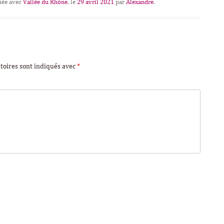
uée avec
Vallée du Rhône
, le
29 avril 2021
par
Alexandre
.
toires sont indiqués avec
*