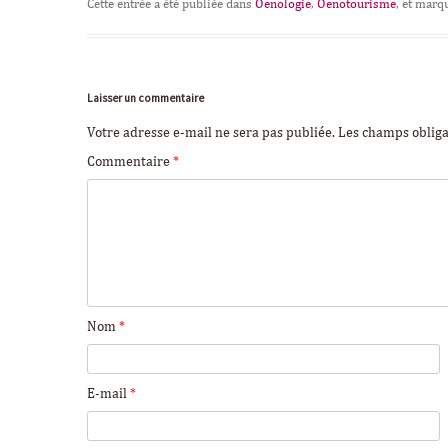
Cette entrée a été publiée dans
Oenologie
,
Oenotourisme
, et marq
Laisser un commentaire
Votre adresse e-mail ne sera pas publiée.
Les champs obliga
Commentaire
*
Nom
*
E-mail
*