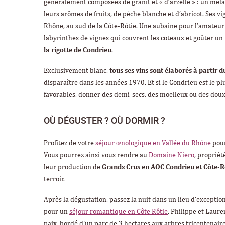
généralement composées de granit et « d’arzelle » : un mé
leurs arômes de fruits, de pêche blanche et d’abricot. Ses v
Rhône, au sud de la Côte-Rôtie. Une aubaine pour l’amateur 
labyrinthes de vignes qui couvrent les coteaux et goûter u
la rigotte de Condrieu
.
Exclusivement blanc,
tous ses vins sont élaborés à partir d
disparaître dans les années 1970. Et si le Condrieu est le p
favorables, donner des demi-secs, des moelleux ou des doux 
OÙ DÉGUSTER ? OÙ DORMIR ?
Profitez de votre
séjour œnologique en Vallée du Rhône
pour
Vous pourrez ainsi vous rendre au
Domaine Niero
, propriét
leur production de
Grands Crus en AOC Condrieu et Côte-Rô
terroir.
Après la dégustation, passez la nuit dans un lieu d’exception
pour un
séjour romantique en Côte Rôtie
. Philippe et Laur
paix, bordé d’un parc de 3 hectares aux arbres tricentenair