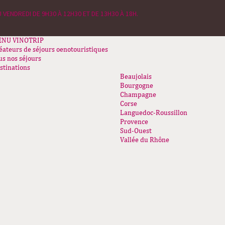
 VENDREDI DE 9H30 À 12H30 ET DE 13H30 À 18H.
ENU
VINOTRIP
éateurs de séjours oenotouristiques
us nos séjours
stinations
Beaujolais
Bourgogne
Champagne
Corse
Languedoc-Roussillon
Provence
Sud-Ouest
Vallée du Rhône