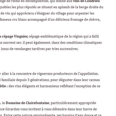
lange de roche en décomposition, qui donne aux
vins de Condrieu
ignobles les plus réputés se situent en aplomb de la berge droite du
de vin qui appréciera s’éloigner du village pour arpenter les
n fameux cru blanc accompagné d’un délicieux fromage de chèvre
,
u cépage Viognier,
cépage emblématique de la région qui a failli
lus souvent sec, il peut également, dans des conditions climatiques
issus de vendanges tardives par tries successives.
 aller à la rencontre de vignerons producteurs de l’appellation.
é familiale depuis 3 générations, pour déguster dans leur caveau
tie :
des vins élégants et harmonieux reflétant l’exception de ce
, le
Domaine de Clairefontaine
, particulièrement appropriée
ence Girardon vous invitent à vous détendre dans leur havre de
es. Entre cette nature omniprésente, ses bassins d’eau douce et sa