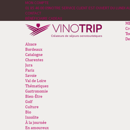
MON COMPTE
01 85 46 00 09
NOTRE SERVICE CLIENT EST OUVERT DU LUNDI AU
CONTACT
BÉNÉFICIAIRE CADEAU
M
Cr
To
Créateurs de séjours oenotouristiques
De
Alsace
Bordeaux
Catalogne
Charentes
Jura
Paris
Savoie
Val de Loire
Thématiques
Gastronomie
Bien-Être
Golf
Culture
Bio
Insolite
À la journée
En amoureux