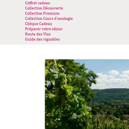
Coffret cadeau
Collection Découverte
Collection Premium
Collection Cours d’œnologie
Chèque Cadeau
Préparer votre séjour
Route des Vins
Guide des vignobles