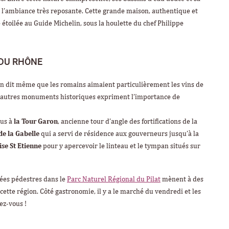
t l’ambiance très reposante. Cette grande maison, authentique et
toilée au Guide Michelin, sous la houlette du chef Philippe
 DU RHÔNE
 on dit même que les romains aimaient particulièrement les vins de
les autres monuments historiques expriment l’importance de
us à
la Tour Garon
, ancienne tour d’angle des fortifications de la
e la Gabelle
qui a servi de résidence aux gouverneurs jusqu’à la
ise St Etienne
pour y apercevoir le linteau et le tympan situés sur
nées pédestres dans le
Parc Naturel Régional du Pilat
mènent à des
ette région. Côté gastronomie, il y a le marché du vendredi et les
ez-vous !