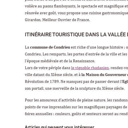
volière au paons flamboyants, le spectacle est magnifique e
rénovée avec goût, vous propose une cuisine gastronomique é
Girardon, Meilleur Ouvrier de France.
ITINÉRAIRE TOURISTIQUE DANS LA VALLÉE
La
commune de Condrieu
est riche d’une longue histoire ;
Condrieu. Les remparts, les portes d’entrée de la ville et 
l’époque médiévale et de la Renaissance.
Lors de votre périple dans
le vignoble rhodanien
, rendez-vo
ville datant du XIème siècle, et à
la Maison du Gouverneur d
Révolution de 1789. Ne manquez pas de passer devant l’
Egl
son portail, une merveille de la sculpture du XIème siècle.
Pour les amoureux d’activités de pleine nature, les randon
points de vue imprenables sur les magnifiques paysages de c
foires annuelles : couleurs, goûts et senteurs seront au rend
Articles qui peuvent vous intéresser