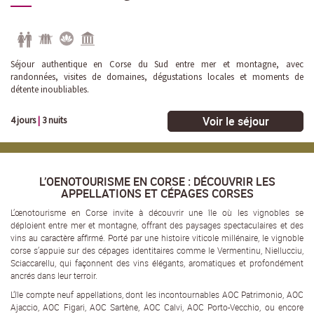
Séjour authentique en Corse du Sud entre mer et montagne, avec
randonnées, visites de domaines, dégustations locales et moments de
détente inoubliables.
Voir le séjour
4 jours
|
3 nuits
L’OENOTOURISME EN CORSE : DÉCOUVRIR LES
APPELLATIONS ET CÉPAGES CORSES
L’œnotourisme en Corse invite à découvrir une île où les vignobles se
déploient entre mer et montagne, offrant des paysages spectaculaires et des
vins au caractère affirmé. Porté par une histoire viticole millénaire, le vignoble
corse s’appuie sur des cépages identitaires comme le Vermentinu, Niellucciu,
Sciaccarellu, qui façonnent des vins élégants, aromatiques et profondément
ancrés dans leur terroir.
L’île compte neuf appellations, dont les incontournables AOC Patrimonio, AOC
Ajaccio, AOC Figari, AOC Sartène, AOC Calvi, AOC Porto-Vecchio, ou encore