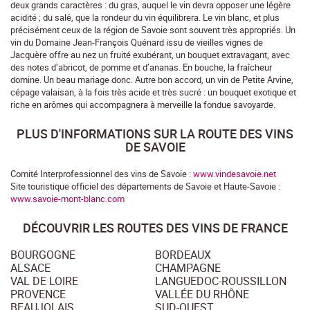
deux grands caractères : du gras, auquel le vin devra opposer une légère
acidité ; du salé, que la rondeur du vin équilibrera. Le vin blanc, et plus
précisément ceux de la région de Savoie sont souvent très appropriés. Un
vin du Domaine Jean-François Quénard issu de vieilles vignes de
Jacquère offre au nez un fruité exubérant, un bouquet extravagant, avec
des notes d’abricot, de pomme et d’ananas. En bouche, la fraîcheur
domine. Un beau mariage donc. Autre bon accord, un vin de Petite Arvine,
cépage valaisan, à la fois très acide et très sucré : un bouquet exotique et
riche en arômes qui accompagnera à merveille la fondue savoyarde.
PLUS D'INFORMATIONS SUR LA ROUTE DES VINS
DE SAVOIE
Comité Interprofessionnel des vins de Savoie :
www.vindesavoie.net
Site touristique officiel des départements de Savoie et Haute-Savoie :
www.savoie-mont-blanc.com
DÉCOUVRIR LES ROUTES DES VINS DE FRANCE
BOURGOGNE
BORDEAUX
ALSACE
CHAMPAGNE
VAL DE LOIRE
LANGUEDOC-ROUSSILLON
PROVENCE
VALLÉE DU RHÔNE
BEAUJOLAIS
SUD-OUEST