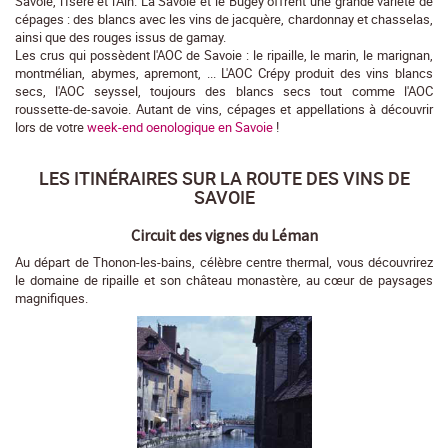
Savoie, l'Isère et l'Ain. La Savoie et le Bugey offrent une grande variété de
cépages : des blancs avec les vins de jacquère, chardonnay et chasselas,
ainsi que des rouges issus de gamay.
Les crus qui possèdent l'AOC de Savoie : le ripaille, le marin, le marignan,
montmélian, abymes, apremont, ... L'AOC Crépy produit des vins blancs
secs, l'AOC seyssel, toujours des blancs secs tout comme l'AOC
roussette-de-savoie. Autant de vins, cépages et appellations à découvrir
lors de votre
week-end oenologique en Savoie
!
LES ITINÉRAIRES SUR LA ROUTE DES VINS DE
SAVOIE
Circuit des vignes du Léman
Au départ de Thonon-les-bains, célèbre centre thermal, vous découvrirez
le domaine de ripaille et son château monastère, au cœur de paysages
magnifiques.