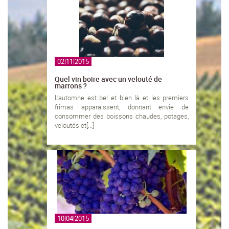
02|11|2015
Quel vin boire avec un velouté de
marrons ?
L’automne est bel et bien là et les premiers
frimas apparaissent, donnant envie de
consommer des boissons chaudes, potages,
veloutés et[...]
10|04|2015