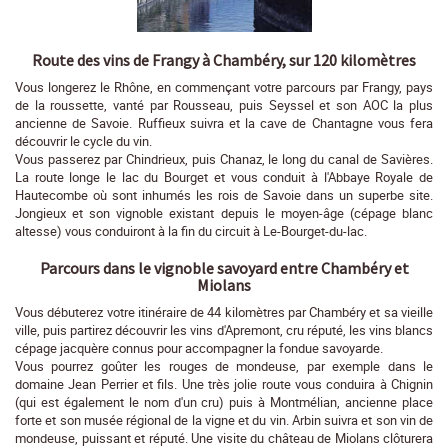
Route des vins de Frangy à Chambéry, sur 120 kilomètres
Vous longerez le Rhône, en commençant votre parcours par Frangy, pays
de la roussette, vanté par Rousseau, puis Seyssel et son AOC la plus
ancienne de Savoie. Ruffieux suivra et la cave de Chantagne vous fera
découvrir le cycle du vin.
Vous passerez par Chindrieux, puis Chanaz, le long du canal de Savières.
La route longe le lac du Bourget et vous conduit à l'Abbaye Royale de
Hautecombe où sont inhumés les rois de Savoie dans un superbe site.
Jongieux et son vignoble existant depuis le moyen-âge (cépage blanc
altesse) vous conduiront à la fin du circuit à Le-Bourget-du-lac.
Parcours dans le vignoble savoyard entre Chambéry et
Miolans
Vous débuterez votre itinéraire de 44 kilomètres par Chambéry et sa vieille
ville, puis partirez découvrir les vins d'Apremont, cru réputé, les vins blancs
cépage jacquère connus pour accompagner la fondue savoyarde.
Vous pourrez goûter les rouges de mondeuse, par exemple dans le
domaine Jean Perrier et fils. Une très jolie route vous conduira à Chignin
(qui est également le nom d'un cru) puis à Montmélian, ancienne place
forte et son musée régional de la vigne et du vin. Arbin suivra et son vin de
mondeuse, puissant et réputé. Une visite du château de Miolans clôturera