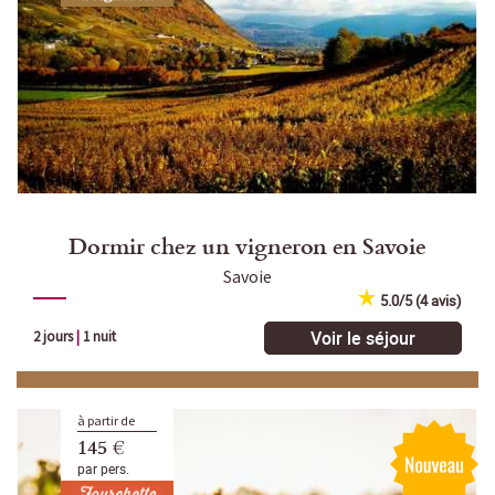
Dormir chez un vigneron en Savoie
Savoie
5.0/5 (4 avis)
Voir le séjour
2 jours
|
1 nuit
à partir de
145 €
par pers.