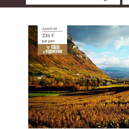
à partir de
235 €
par pers.