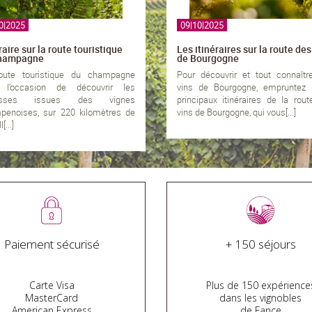
0|2025
09|10|2025
raire sur la route touristique
Les itinéraires sur la route des
champagne
de Bourgogne
oute touristique du champagne
Pour découvrir et tout connaîtr
e l’occasion de découvrir les
vins de Bourgogne, empruntez 
hesses issues des vignes
principaux itinéraires de la rou
penoises, sur 220 kilomètres de
vins de Bourgogne, qui vous[...]
l[...]
Paiement sécurisé
+ 150 séjours
Carte Visa
Plus de 150 expérience
MasterCard
dans les vignobles
American Express
de Fance