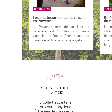
09|10|2025
09|1
Les plus beaux domaines viticoles
Itiné
en Provence
du 
La Provence, terre de soleil et de
La r
caractère, est l’un des plus beaux
offr
vignobles de France. Connue pour ses
ric
rosés élégants et aromatiques, elle[...]
cham
long. I
Cadeau valable
18 mois
E-coffert instantané
ou coffret physique
Échangeable gratuitement