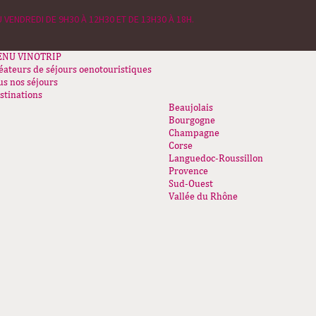
 VENDREDI DE 9H30 À 12H30 ET DE 13H30 À 18H.
ENU
VINOTRIP
éateurs de séjours oenotouristiques
us nos séjours
stinations
Beaujolais
Bourgogne
Champagne
Corse
Languedoc-Roussillon
Provence
Sud-Ouest
Vallée du Rhône