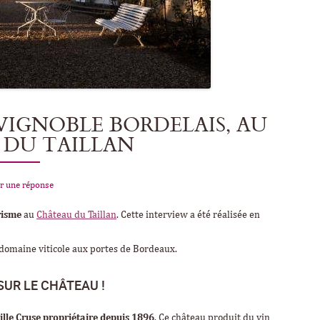
VIGNOBLE BORDELAIS, AU
 DU TAILLAN
r une réponse
risme
au
Château du Taillan
. Cette interview a été réalisée en
e domaine viticole aux portes de Bordeaux.
UR LE CHÂTEAU !
ille Cruse propriétaire depuis 1896
. Ce château produit du vin