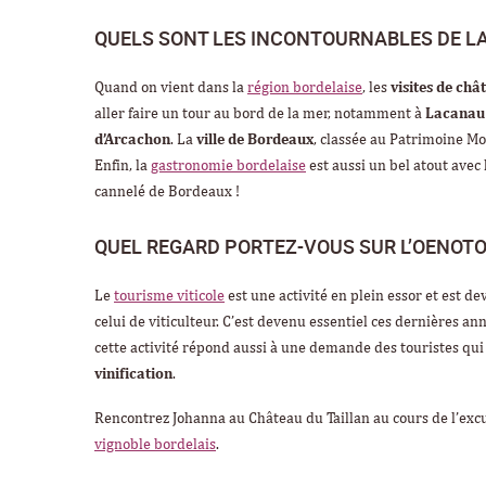
QUELS SONT LES INCONTOURNABLES DE LA
Quand on vient dans la
région bordelaise
, les
visites de châ
aller faire un tour au bord de la mer, notamment à
Lacanau
d’Arcachon
. La
ville de Bordeaux
, classée au Patrimoine Mo
Enfin, la
gastronomie bordelaise
est aussi un bel atout avec
cannelé de Bordeaux !
QUEL REGARD PORTEZ-VOUS SUR L’OENOTO
Le
tourisme viticole
est une activité en plein essor et est d
celui de viticulteur. C’est devenu essentiel ces dernières a
cette activité répond aussi à une demande des touristes qui
vinification
.
Rencontrez Johanna au Château du Taillan au cours de l’exc
vignoble bordelais
.