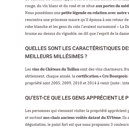
rouge, du vin blanc et du rosé et se situe
aux portes du mé
Nous possédons une
petite légende en relation avec notre 
rencontra une princesse maure qu’il épousa à son retour de cr
robe blanche et les gens du coin l’avaient surnommé « La D
brume au-dessus du vignoble, on dit que l’esprit de la dame
QUELLES SONT LES CARACTÉRISTIQUES DES
MEILLEURS MILLÉSIMES ?
Les
vins du Château du Taillan
sont des vins charmeurs, frui
obtiennent, chaque année, la
certification « Cru Bourgeois
propriété sont 2005, 2009, 2010 et 2014 à venir
(note : in
QU’EST-CE QUE LES GENS APPRÉCIENT LE P
Les personnes qui viennent visiter la propriété apprécient 
et surtout
nos chais anciens voûtés datant du XVIème
. Ils
dégustation, le point fort est que nous proposons 3 couleurs 