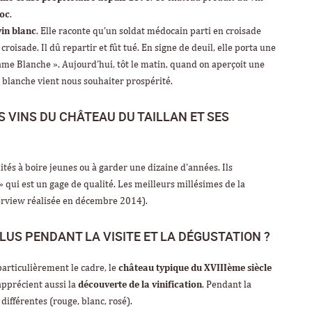
doc
.
vin blanc
. Elle raconte qu’un soldat médocain parti en croisade
oisade. Il dû repartir et fût tué. En signe de deuil, elle porta une
ame Blanche ». Aujourd’hui, tôt le matin, quand on aperçoit une
 blanche vient nous souhaiter prospérité.
 VINS DU CHÂTEAU DU TAILLAN ET SES
tés à boire jeunes ou à garder une dizaine d’années. Ils
» qui est un gage de qualité. Les meilleurs millésimes de la
terview réalisée en décembre 2014)
.
LUS PENDANT LA VISITE ET LA DÉGUSTATION ?
particulièrement le cadre, le
château typique du XVIIIème siècle
 apprécient aussi la
découverte de la vinification
. Pendant la
différentes (rouge, blanc, rosé).