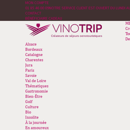
MON COMPTE
01 85 46 00 09
NOTRE SERVICE CLIENT EST OUVERT DU LUNDI AU
CONTACT
BÉNÉFICIAIRE CADEAU
M
Cr
To
Créateurs de séjours oenotouristiques
De
Alsace
Bordeaux
Catalogne
Charentes
Jura
Paris
Savoie
Val de Loire
Thématiques
Gastronomie
Bien-Être
Golf
Culture
Bio
Insolite
À la journée
En amoureux