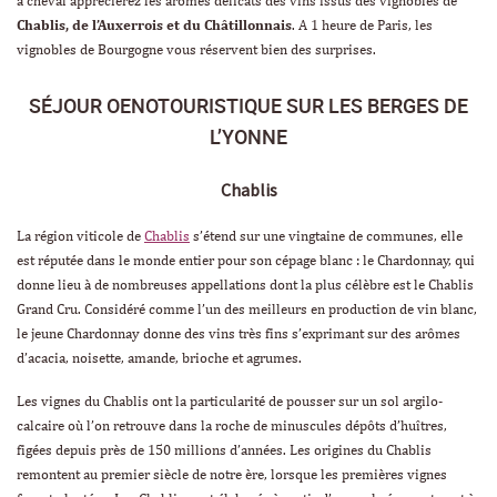
à cheval apprécierez les arômes délicats des vins issus des vignobles de
Chablis, de l’Auxerrois et du Châtillonnais
.
A 1 heure de Paris, les
vignobles de Bourgogne vous réservent bien des surprises.
SÉJOUR OENOTOURISTIQUE SUR LES BERGES DE
L’YONNE
Chablis
La région viticole de
Chablis
s’étend sur une vingtaine de communes, elle
est réputée dans le monde entier pour son cépage blanc : le Chardonnay, qui
donne lieu à de nombreuses appellations dont la plus célèbre est le Chablis
Grand Cru. Considéré comme l’un des meilleurs en production de vin blanc,
le jeune Chardonnay donne des vins très fins s’exprimant sur des arômes
d’acacia, noisette, amande, brioche et agrumes.
Les vignes du Chablis ont la particularité de pousser sur un sol argilo-
calcaire où l’on retrouve dans la roche de minuscules dépôts d’huîtres,
figées depuis près de 150 millions d’années. Les origines du Chablis
remontent au premier siècle de notre ère, lorsque les premières vignes