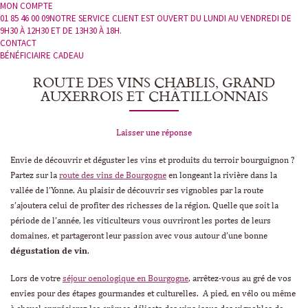
MON COMPTE
01 85 46 00 09
NOTRE SERVICE CLIENT EST OUVERT DU LUNDI AU VENDREDI DE
9H30 À 12H30 ET DE 13H30 À 18H.
CONTACT
BÉNÉFICIAIRE CADEAU
ROUTE DES VINS CHABLIS, GRAND
AUXERROIS ET CHÂTILLONNAIS
Laisser une réponse
Envie de découvrir et déguster les vins et produits du terroir bourguignon ?
Partez sur la
route des vins de Bourgogne
en longeant la rivière dans la
vallée de l’Yonne. Au plaisir de découvrir ses vignobles par la route
s’ajoutera celui de profiter des richesses de la région. Quelle que soit la
période de l’année, les viticulteurs vous ouvriront les portes de leurs
domaines, et partageront leur passion avec vous autour d’une bonne
dégustation de vin
.
Lors de votre
séjour oenologique en Bourgogne
, arrêtez-vous au gré de vos
envies pour des étapes gourmandes et culturelles. A pied, en vélo ou même