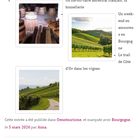
Un savoir-faire ancestral français, la
tonnellerie
Un week-
end en
amoureu
x en
Bourgog
ne
Le trail
de Côte
d’Or dans les vignes
Cette entrée a été publiée dans
Oenotourisme
, et marquée avec
Bourgogne
,
le
5 mars 2026
par
Anna
.