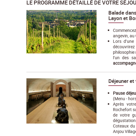
LE PROGRAMME DÉTAILLÉ DE VOTRE SÉJO
Balade dans
Layon et B
Commencez v
angevin, au
Lors d’une
découvrirez
philosophie
l’un des s
accompagnés
Déjeuner et 
Pause déjeu
(Menu - hors
Après votre
Rochefort s
de votre gu
dégustatio
Coteaux du
Anjou Village