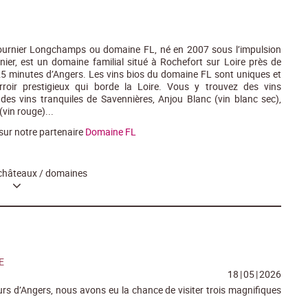
urnier Longchamps ou domaine FL, né en 2007 sous l’impulsion
nier, est un domaine familial situé à Rochefort sur Loire près de
5 minutes d’Angers. Les vins bios du domaine FL sont uniques et
terroir prestigieux qui borde la Loire. Vous y trouvez des vins
 des vins tranquiles de Savennières, Anjou Blanc (vin blanc sec),
(vin rouge)...
 sur notre partenaire
Domaine FL
 châteaux / domaines
E
18
|
05
|
2026
urs d’Angers, nous avons eu la chance de visiter trois magnifiques