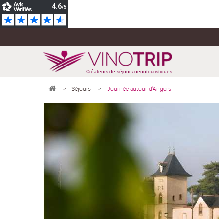
Créateurs de séjours oenotouristiques
>
Séjours
>
Journée autour d'Angers