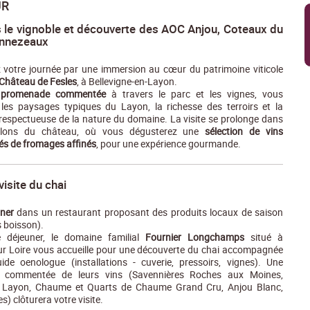
UR
 le vignoble et découverte des AOC Anjou, Coteaux du
onnezeaux
otre journée par une immersion au cœur du patrimoine viticole
Château de Fesles
, à Bellevigne-en-Layon.
promenade commentée
à travers le parc et les vignes, vous
 les paysages typiques du Layon, la richesse des terroirs et la
 respectueuse de la nature du domaine. La visite se prolonge dans
alons du château, où vous dégusterez une
sélection de vins
 de fromages affinés
, pour une expérience gourmande.
visite du chai
ner
dans un restaurant proposant des produits locaux de saison
 boisson).
 déjeuner, le domaine familial
Fournier Longchamps
situé à
ur Loire vous accueille pour une découverte du chai accompagnée
ide oenologue (installations - cuverie, pressoirs, vignes). Une
n commentée de leurs vins (Savennières Roches aux Moines,
 Layon, Chaume et Quarts de Chaume Grand Cru, Anjou Blanc,
s) clôturera votre visite.