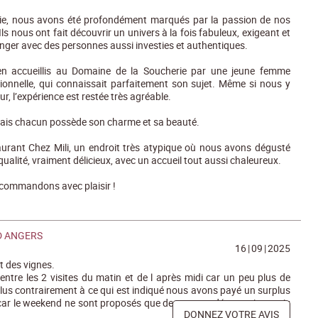
rie, nous avons été profondément marqués par la passion de nos
 Ils nous ont fait découvrir un univers à la fois fabuleux, exigeant et
nger avec des personnes aussi investies et authentiques.
en accueillis au Domaine de la Soucherie par une jeune femme
ionnelle, qui connaissait parfaitement son sujet. Même si nous y
r, l’expérience est restée très agréable.
, mais chacun possède son charme et sa beauté.
aurant Chez Mili, un endroit très atypique où nous avons dégusté
ualité, vraiment délicieux, avec un accueil tout aussi chaleureux.
ecommandons avec plaisir !
D ANGERS
16
|
09
|
2025
t des vignes.
 entre les 2 visites du matin et de l après midi car un peu plus de
lus contrairement à ce qui est indiqué nous avons payé un surplus
car le weekend ne sont proposés que des menus dégustation , prix
DONNEZ VOTRE AVIS