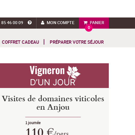
 85 46 00 09
MON COMPTE
PANIER
0
COFFRET CADEAU
PRÉPARER VOTRE SÉJOUR
Visites de domaines viticoles
en Anjou
1 journée
110 €
/
pers.