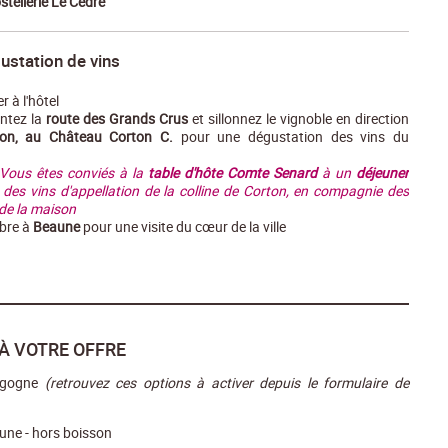
ostellerie Le Cèdre
ustation de vins
r à l'hôtel
ntez la
route des Grands Crus
et sillonnez le vignoble en direction
ton, au Château Corton C.
pour une dégustation des vins du
 Vous êtes conviés à la
table d'hôte Comte Senard
à un
déjeuner
des vins d'appellation de la colline de Corton, en compagnie des
de la maison
ibre à
Beaune
pour une visite du cœur de la ville
À VOTRE OFFRE
urgogne
(retrouvez ces options à activer depuis le formulaire de
une - hors boisson