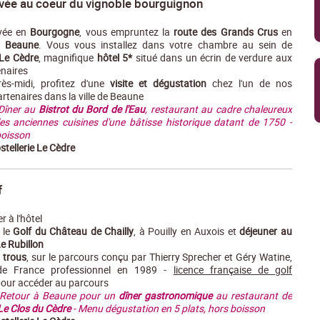
rivée au coeur du vignoble bourguignon
ivée en
Bourgogne
, vous empruntez la
route des Grands Crus
en
e
Beaune
. Vous vous installez dans votre chambre au sein de
e Le Cèdre
, magnifique
hôtel 5*
situé dans un écrin de verdure aux
enaires
rès-midi, profitez d'une
visite et dégustation
chez l'un de nos
rtenaires dans la ville de Beaune
 Dîner au
Bistrot du Bord de l'Eau
, restaurant au cadre chaleureux
les anciennes cuisines d'une bâtisse historique datant de 1750 -
oisson
ostellerie Le Cèdre
f
r à l'hôtel
 le
Golf du Château de Chailly
, à Pouilly en Auxois et
déjeuner au
e Rubillon
 trous
, sur le parcours conçu par Thierry Sprecher et Géry Watine,
e France professionnel en 1989 -
licence française de golf
our accéder au parcours
 Retour à Beaune pour un
dîner gastronomique
au restaurant de
Le Clos du Cèdre
- Menu dégustation en 5 plats, hors boisson