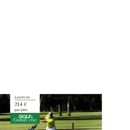
à partir de
214 €
par pers.