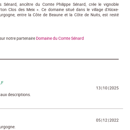
 Sénard, ancêtre du Comte Philippe Sénard, crée le vignoble
rton Clos des Meix ». Ce domaine situé dans le village d’Aloxe-
urgogne, entre la Côte de Beaune et la Côte de Nuits, est resté
 sur notre partenaire
Domaine du Comte Sénard
LF
13
|
10
|
2025
aux descriptions.
05
|
12
|
2022
ourgogne.