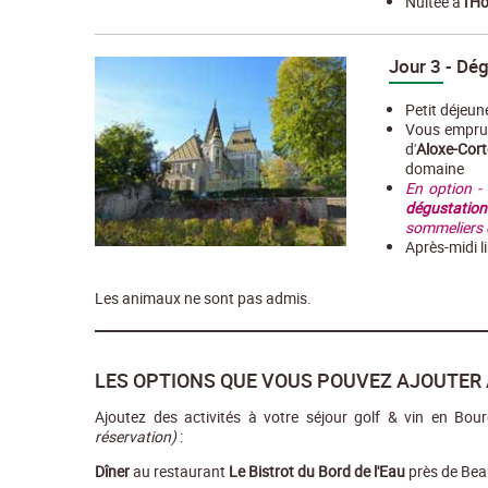
Nuitée à
l'H
Jour 3 - Dég
Petit déjeune
Vous empru
d'
Aloxe-Cor
domaine
En option -
dégustation
sommeliers 
Après-midi l
Les animaux ne sont pas admis.
LES OPTIONS QUE VOUS POUVEZ AJOUTER 
Ajoutez des activités à votre séjour golf & vin en Bo
réservation)
:
Dîner
au restaurant
Le Bistrot du Bord de l'Eau
près de Bea