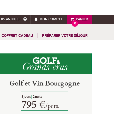
 85 46 00 09
MON COMPTE
PANIER
0
COFFRET CADEAU
PRÉPARER VOTRE SÉJOUR
Golf et Vin Bourgogne
3 jours
|
2 nuits
795 €
/
pers.