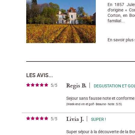
En 1857 Jules
d’origine « Co
Corton, en Bo
familial...
En savoir plus
LES AVIS...
Regis B.
5/5
DEGUSTATION ET GO
Sejour sans fausse note et conforme 
(
Week-end vin et golf - Beaune
- Note :
5/5
)
Livia J.
5/5
SUPER !
Super séjour à la découverte de la B