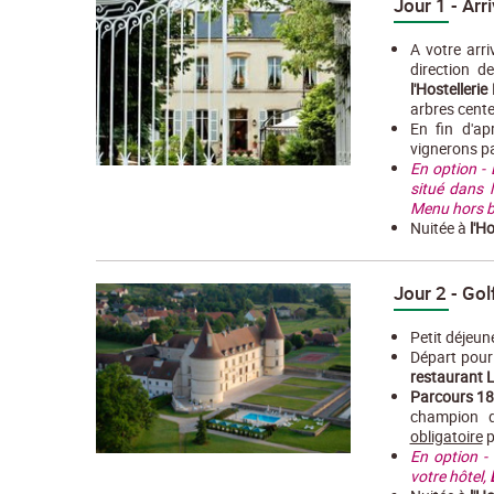
Jour 1 - Ar
A votre arr
direction d
l'Hostelleri
arbres cent
En fin d'ap
vignerons pa
En option -
situé dans 
Menu hors b
Nuitée à
l'H
Jour 2 - Gol
Petit déjeune
Départ pour
restaurant L
Parcours 18
champion d
obligatoire
p
En option -
votre hôtel,