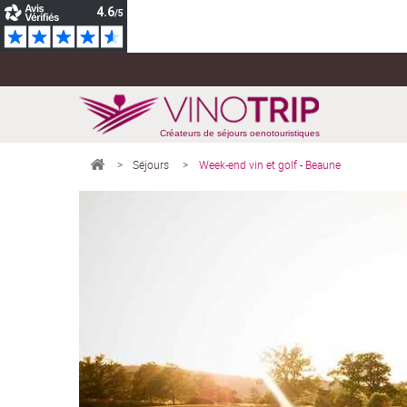
Créateurs de séjours oenotouristiques
>
Séjours
>
Week-end vin et golf - Beaune