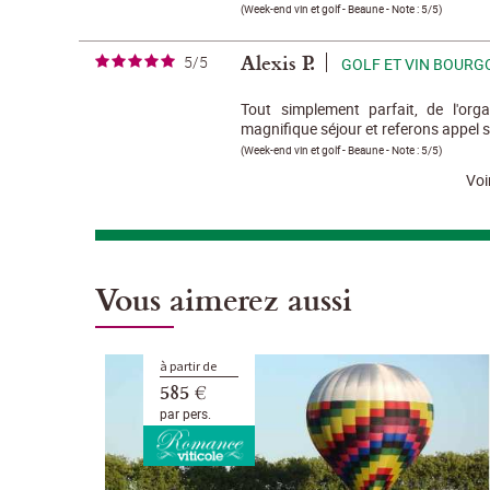
(
Week-end vin et golf - Beaune
- Note :
5/5
)
Alexis P.
5/5
GOLF ET VIN BOUR
Tout simplement parfait, de l'or
magnifique séjour et referons appel s
(
Week-end vin et golf - Beaune
- Note :
5/5
)
Voi
Vous aimerez aussi
à partir de
585 €
par pers.