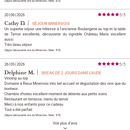
(
Séjour découverte vins du Minervois
- Note :
4/5
)
5/5
20
|
06
|
2026
Cathy D.
SÉJOUR MINERVOIS
Un superbe séjour une hôtesse à l’ancienne Boulangerie au top et la table
de Terroir excellente, découverte du vignoble Château Maris excellent
aussi
Très beau séjour
(
Séjour découverte vins du Minervois
- Note :
5/5
)
5/5
26
|
05
|
2026
Delphine M.
BREAK DE 2 JOURS DANS L'AUDE
Vinotrip au top
Domaine à Rieux Minervois trés bel accueil et dégustation des vins que du
bonheur
Chambre d'hotes excellent moment de détente aux petits soins
Restaurant en terrasse, menu du terroir
Merci à nos enfants pour ce cadeau
Tout a été parfait
(
Séjour découverte vins du Minervois
- Note :
5/5
)
Voir plus d’avis