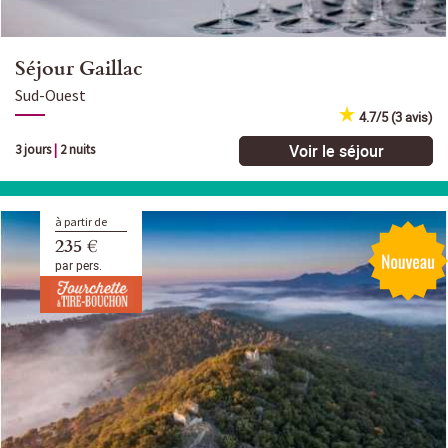
Séjour Gaillac
Sud-Ouest
4.7/5 (3 avis)
Voir le séjour
3 jours
|
2 nuits
à partir de
235 €
par pers.