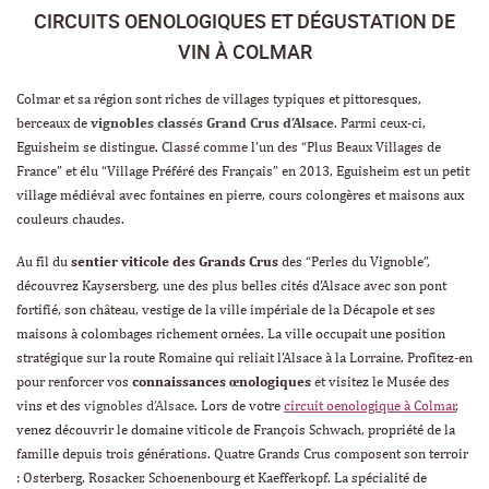
CIRCUITS OENOLOGIQUES ET DÉGUSTATION DE
VIN À COLMAR
Colmar et sa région sont riches de villages typiques et pittoresques,
berceaux de
vignobles classés Grand Crus d’Alsace
. Parmi ceux-ci,
Eguisheim se distingue. Classé comme l’un des
“Plus Beaux Villages de
France”
et élu “
Village Préféré des Français
” en 2013, Eguisheim est un petit
village médiéval avec fontaines en pierre, cours colongères et maisons aux
couleurs chaudes.
Au fil du
sentier viticole des Grands Crus
des “Perles du Vignoble”,
découvrez Kaysersberg, une des plus belles cités d’Alsace avec son pont
fortifié, son château, vestige de la ville impériale de la Décapole et ses
maisons à colombages richement ornées. La ville occupait une position
stratégique sur la route Romaine qui reliait l’Alsace à la Lorraine. Profitez-en
pour renforcer vos
connaissances œnologiques
et visitez le Musée des
vins et des
vignobles d’Alsace
. Lors de votre
circuit oenologique à Colmar
,
venez découvrir le domaine viticole de François Schwach, propriété de la
famille depuis trois générations. Quatre Grands Crus composent son terroir
: Osterberg, Rosacker, Schoenenbourg et Kaefferkopf. La spécialité de