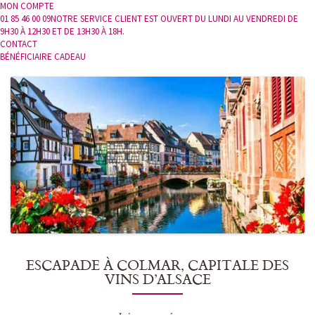
MON COMPTE
01 85 46 00 09
NOTRE SERVICE CLIENT EST OUVERT DU LUNDI AU VENDREDI DE
9H30 À 12H30 ET DE 13H30 À 18H.
CONTACT
BÉNÉFICIAIRE CADEAU
ESCAPADE À COLMAR, CAPITALE DES
VINS D’ALSACE