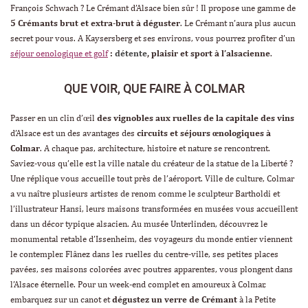
François Schwach ? Le Crémant d’Alsace bien sûr ! Il propose une gamme de
5 Crémants brut et extra-brut à déguster
. Le Crémant n’aura plus aucun
secret pour vous. A Kaysersberg et ses environs, vous pourrez profiter d’un
séjour oenologique et golf
:
détente
, plaisir et sport à l’alsacienne
.
QUE VOIR, QUE FAIRE À COLMAR
Passer en un clin d’œil
des vignobles aux ruelles de la capitale des vins
d’Alsace est un des avantages des
circuits et séjours œnologiques à
Colmar
. A chaque pas, architecture, histoire et nature se rencontrent.
Saviez-vous qu’elle est la ville natale du créateur de la statue de la Liberté ?
Une réplique vous accueille tout près de l’aéroport. Ville de culture, Colmar
a vu naître plusieurs artistes de renom comme le sculpteur Bartholdi et
l’illustrateur Hansi, leurs maisons transformées en musées vous accueillent
dans un décor typique alsacien. Au musée Unterlinden, découvrez le
monumental retable d’Issenheim, des voyageurs du monde entier viennent
le contempler. Flânez dans les ruelles du centre-ville, ses petites places
pavées, ses maisons colorées avec poutres apparentes, vous plongent dans
l’Alsace éternelle. Pour un week-end complet en amoureux à Colmar,
embarquez sur un canot et
dégustez un verre de Crémant
à la Petite