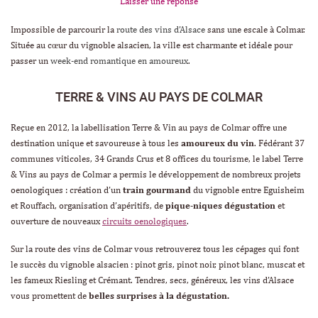
Laisser une réponse
Impossible de parcourir la
route des vins d’Alsace
sans une escale à Colmar.
Située au cœur du vignoble alsacien, la ville est charmante et idéale pour
passer un
week-end romantique en amoureux
.
TERRE & VINS AU PAYS DE COLMAR
Reçue en 2012, la labellisation Terre & Vin au pays de Colmar offre une
destination unique et savoureuse à tous les
amoureux du vin
. Fédérant 37
communes viticoles, 34 Grands Crus et 8 offices du tourisme, le label Terre
& Vins au pays de Colmar a permis le développement de nombreux projets
oenologiques : création d’un
train gourmand
du vignoble entre Eguisheim
et Rouffach, organisation d’apéritifs, de
pique-niques dégustation
et
ouverture de nouveaux
circuits oenologiques
.
Sur la route des vins de Colmar vous retrouverez tous les cépages qui font
le succès du vignoble alsacien : pinot gris, pinot noir, pinot blanc, muscat et
les fameux Riesling et Crémant. Tendres, secs, généreux, les vins d’Alsace
vous promettent de
belles surprises à la dégustation.