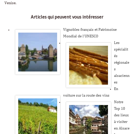
Venise.
Articles qui peuvent vous intéresser
Vignobles français et Patrimoine
Mondial de l’UNESCO
Les
spécialit
és
régionale
s
alsacienn
es
En
voiture sur la route des vins
Notre
Top 10
des lieux
à visiter
en Alsace