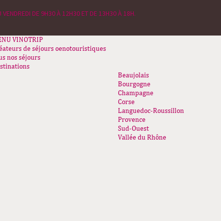
 VENDREDI DE 9H30 À 12H30 ET DE 13H30 À 18H.
ENU
VINOTRIP
éateurs de séjours oenotouristiques
us nos séjours
stinations
Beaujolais
Bourgogne
Champagne
Corse
Languedoc-Roussillon
Provence
Sud-Ouest
Vallée du Rhône