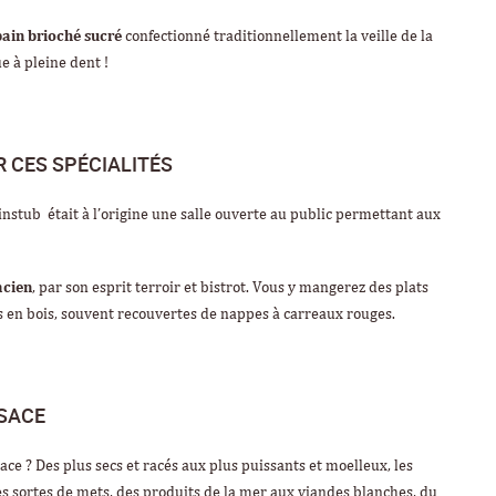
pain brioché sucré
confectionné traditionnellement la veille de la
e à pleine dent !
R CES SPÉCIALITÉS
instub était à l’origine une salle ouverte au public permettant aux
acien
, par son esprit terroir et bistrot. Vous y mangerez des plats
s en bois, souvent recouvertes de nappes à carreaux rouges.
LSACE
ace ? Des plus secs et racés aux plus puissants et moelleux, les
 sortes de mets, des produits de la mer aux viandes blanches, du