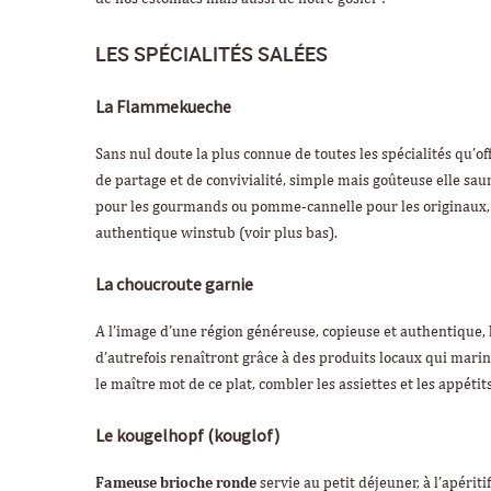
LES SPÉCIALITÉS SALÉES
La Flammekueche
Sans nul doute la plus connue de toutes les spécialités qu’o
de partage et de convivialité, simple mais goûteuse elle saur
pour les gourmands ou pomme-cannelle pour les originaux, l
authentique winstub (voir plus bas).
La choucroute garnie
A l’image d’une région généreuse, copieuse et authentique, 
d’autrefois renaîtront grâce à des produits locaux qui mari
le maître mot de ce plat, combler les assiettes et les appétits
Le kougelhopf (kouglof)
Fameuse brioche ronde
servie au petit déjeuner, à l’apériti