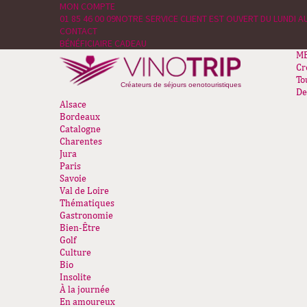
MON COMPTE
01 85 46 00 09
NOTRE SERVICE CLIENT EST OUVERT DU LUNDI AU
CONTACT
BÉNÉFICIAIRE CADEAU
M
Cr
To
Créateurs de séjours oenotouristiques
De
Alsace
Bordeaux
Catalogne
Charentes
Jura
Paris
Savoie
Val de Loire
Thématiques
Gastronomie
Bien-Être
Golf
Culture
Bio
Insolite
À la journée
En amoureux