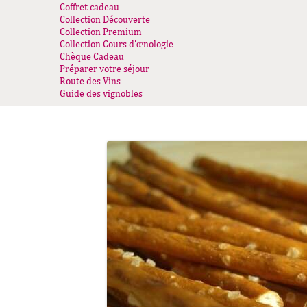
Coffret cadeau
Collection Découverte
Collection Premium
Collection Cours d’œnologie
Chèque Cadeau
Préparer votre séjour
Route des Vins
Guide des vignobles