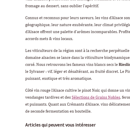
fromage au dessert, sans oublier l’apéritif.
Connus et reconnus pour leurs saveurs, les vins d’Alsace sont
géographique, leur nature exubérante, leur climat privilégié 
d’Alsace offrent une palette d’arômes incomparables. Profit
accords mets & vins locaux.
Les viticulteurs de la région sont à la recherche perpétuelle
domaine alsacien se lance dans la viticulture biodynamique. Il
corsé. Nous retrouvons les fameux vins blancs secs le
Riesli
le Sylvaner : vif, léger et désaltérant, au fruité discret. Le P
puissant, exotique et très aromatique.
Côté vin rouge l’Alsace cultive le pinot Noir, qui donne un vi
vendanges tardives et des
Sélections de Grains Nobles
, fer
et puissants. Quant aux Crémants d’Alsace, vins délicatement
de seconde fermentation en bouteille.
Articles qui peuvent vous intéresser