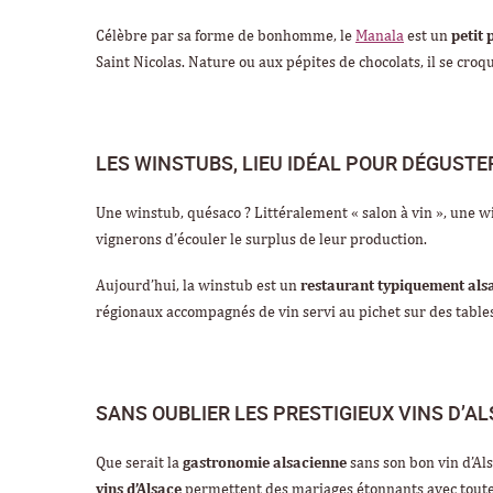
Célèbre par sa forme de bonhomme, le
Manala
est un
petit 
Saint Nicolas. Nature ou aux pépites de chocolats, il se croqu
LES WINSTUBS, LIEU IDÉAL POUR DÉGUSTE
Une winstub, quésaco ? Littéralement « salon à vin », une w
vignerons d’écouler le surplus de leur production.
Aujourd’hui, la winstub est un
restaurant typiquement als
régionaux accompagnés de vin servi au pichet sur des table
SANS OUBLIER LES PRESTIGIEUX VINS D’A
Que serait la
gastronomie alsacienne
sans son bon vin d’Als
vins d’Alsace
permettent des mariages étonnants avec toutes