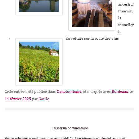
ancestral
français,
la
tonneller
ie
En voiture sur la route des vins
Cette entrée a été publiée dans
Oenotourisme
, et marquée avec
Bordeaux
, le
14 février 2025
par
Gaelle
.
Laisser un commentaire
Votre adresse e-mail ne sera pas publiée.
Les champs obligatoires sont