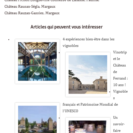
Château Pichon Longueville Comtesse de Lalande, Pauillac
Château Rausan-Ségla, Margaux
Château Rauzan-Gassies, Margaux
Articles qui peuvent vous intéresser
4 expériences bien-être dans les
vignobles
Vinotrip
et le
Château
de
Ferrand :
10 ans !
Vignoble
s
français et Patrimoine Mondial de
l’UNESCO
Un
savoir-
faire