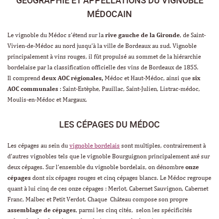
MÉDOCAIN
Le vignoble du Médoc s’étend sur la
rive gauche de la Gironde
, de Saint-
Vivien-de-Médoc au nord jusqu’à la ville de Bordeaux au sud. Vignoble
principalement à vins rouges, il fût propulsé au sommet de la hiérarchie
bordelaise par la classification officielle des vins de Bordeaux de 1855.
Il comprend
deux AOC régionales,
Médoc et Haut-Médoc, ainsi que
six
AOC communales
: Saint-Estèphe, Pauillac, Saint-Julien, Listrac-médoc,
Moulis-en-Médoc et Margaux.
LES CÉPAGES DU MÉDOC
Les cépages au sein du
vignoble bordelais
sont multiples, contrairement à
d’autres vignobles tels que le vignoble Bourguignon principalement axé sur
deux cépages. Sur l’ensemble du vignoble bordelais, on dénombre
onze
cépages
dont six cépages rouges et cinq cépages blancs. Le Médoc regroupe
quant à lui cinq de ces onze cépages : Merlot, Cabernet Sauvignon, Cabernet
Franc, Malbec et Petit Verdot. Chaque Château compose son propre
assemblage de cépages
, parmi les cinq cités, selon les spécificités