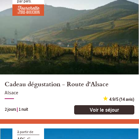
par pers.
Cadeau dégustation - Route d'Alsace
Alsace
4.9/5 (14 avis)
Voir le séjour
2 jours
|
1 nuit
à partir de
195 €