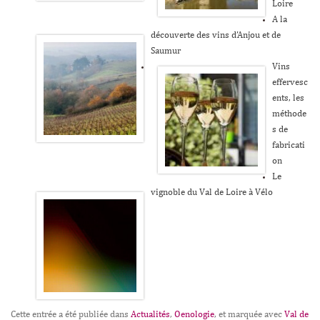
Loire
A la
découverte des vins d’Anjou et de
Saumur
Vins
effervesc
ents, les
méthode
s de
fabricati
on
Le
vignoble du Val de Loire à Vélo
Cette entrée a été publiée dans
Actualités
,
Oenologie
, et marquée avec
Val de