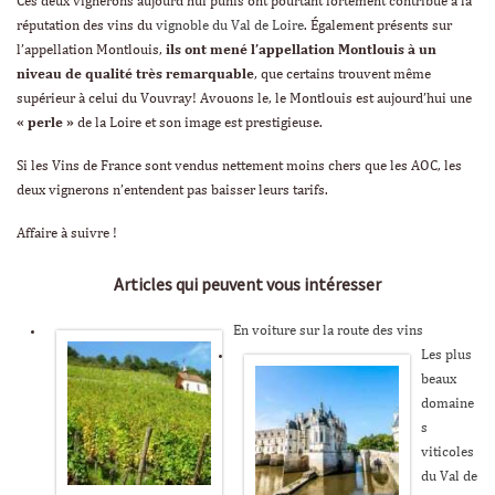
Ces deux vignerons aujourd’hui punis ont pourtant fortement contribué à la
réputation des vins du
vignoble du Val de Loire
. Également présents sur
l’appellation Montlouis,
ils ont mené l’appellation Montlouis à un
niveau de qualité très remarquable
, que certains trouvent même
supérieur à celui du Vouvray! Avouons le, le Montlouis est aujourd’hui une
« perle »
de la Loire et son image est prestigieuse.
Si les Vins de France sont vendus nettement moins chers que les AOC, les
deux vignerons n’entendent pas baisser leurs tarifs.
Affaire à suivre !
Articles qui peuvent vous intéresser
En voiture sur la route des vins
Les plus
beaux
domaine
s
viticoles
du Val de