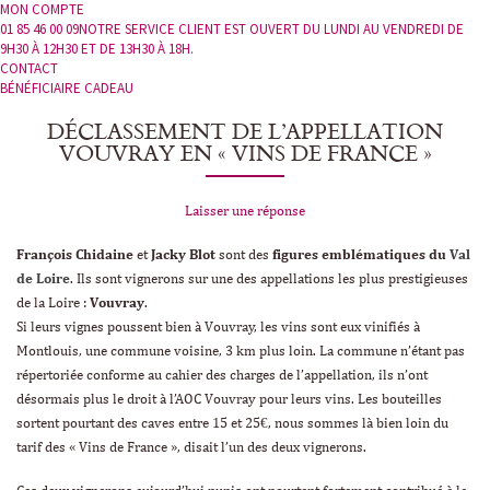
MON COMPTE
01 85 46 00 09
NOTRE SERVICE CLIENT EST OUVERT DU LUNDI AU VENDREDI DE
9H30 À 12H30 ET DE 13H30 À 18H.
CONTACT
BÉNÉFICIAIRE CADEAU
DÉCLASSEMENT DE L’APPELLATION
VOUVRAY EN « VINS DE FRANCE »
Laisser une réponse
François Chidaine
et
Jacky Blot
sont des
figures emblématiques du
Val
de Loire
. Ils sont vignerons sur une des appellations les plus prestigieuses
de la Loire :
Vouvray
.
Si leurs vignes poussent bien à Vouvray, les vins sont eux vinifiés à
Montlouis, une commune voisine, 3 km plus loin. La commune n’étant pas
répertoriée conforme au cahier des charges de l’appellation, ils n’ont
désormais plus le droit à l’AOC Vouvray pour leurs vins. Les bouteilles
sortent pourtant des caves entre 15 et 25€, nous sommes là bien loin du
tarif des « Vins de France », disait l’un des deux vignerons.