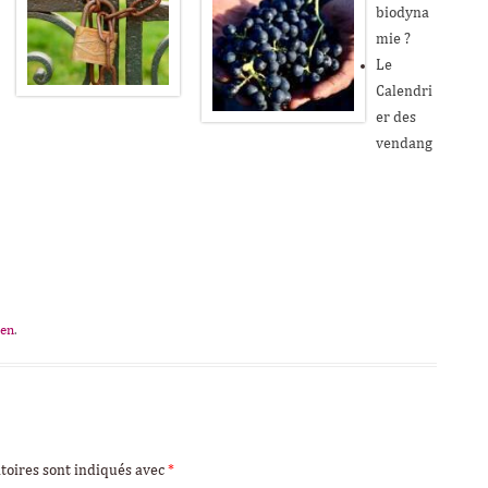
biodyna
mie ?
Le
Calendri
er des
vendang
ien
.
toires sont indiqués avec
*