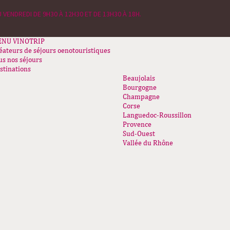
 VENDREDI DE 9H30 À 12H30 ET DE 13H30 À 18H.
ENU
VINOTRIP
éateurs de séjours oenotouristiques
us nos séjours
stinations
Beaujolais
Bourgogne
Champagne
Corse
Languedoc-Roussillon
Provence
Sud-Ouest
Vallée du Rhône