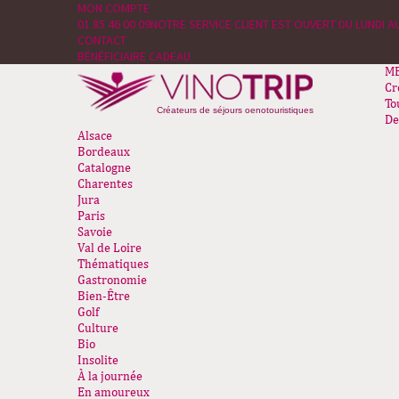
MON COMPTE
01 85 46 00 09
NOTRE SERVICE CLIENT EST OUVERT DU LUNDI AU
CONTACT
BÉNÉFICIAIRE CADEAU
M
Cr
To
Créateurs de séjours oenotouristiques
De
Alsace
Bordeaux
Catalogne
Charentes
Jura
Paris
Savoie
Val de Loire
Thématiques
Gastronomie
Bien-Être
Golf
Culture
Bio
Insolite
À la journée
En amoureux