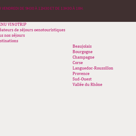
 VENDREDI DE 9H30 À 12H30 ET DE 13H30 À 18H.
ENU
VINOTRIP
éateurs de séjours oenotouristiques
us nos séjours
stinations
Beaujolais
Bourgogne
Champagne
Corse
Languedoc-Roussillon
Provence
Sud-Ouest
Vallée du Rhône