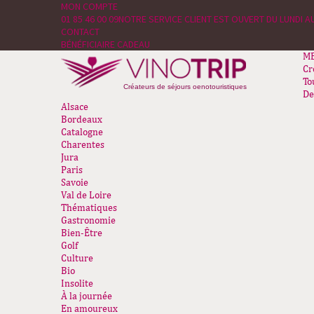
MON COMPTE
01 85 46 00 09
NOTRE SERVICE CLIENT EST OUVERT DU LUNDI AU
CONTACT
BÉNÉFICIAIRE CADEAU
M
Cr
To
Créateurs de séjours oenotouristiques
De
Alsace
Bordeaux
Catalogne
Charentes
Jura
Paris
Savoie
Val de Loire
Thématiques
Gastronomie
Bien-Être
Golf
Culture
Bio
Insolite
À la journée
En amoureux