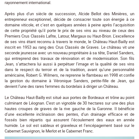
rayonnement international.
Après plus d’un siècle de succession, Alcide Bellot des Minières, un
entrepreneur exceptionnel, décide de consacrer toute son énergie à ce
domaine viticole, et c’est en quelques années à peine après l’acquisition
de cette propriété qu’il porte le prix de ses vins au niveau de ceux des
Premiers Crus Classés Lafite, Latour, Margaux ou Haut-Brion. L’excellence
de ses vins étant reconnu à travers le monde, le Château Haut-Bailly est
inscrit en 1953 au rang des Crus Classés de Graves. Le château vit une
seconde jeunesse avec un nouveau propriétaire à sa tête, Daniel Sanders,
qui entreprend des travaux de rénovation et de modernisation. Son fils
Jean, s’attachera lui aussi à perpétuer l’image et la qualité de ses vins
dans le respect du terroir et de la tradition, avant qu’une personnalité
américaine, Robert G. Wilmers, ne reprenne le flambeau en 1998 et confie
la gestion du domaine à Véronique Sanders, petite-fille de Jean, qui
devient l’une des rares femmes du bordelais à diriger un Château.
Le Château Haut-Bailly est situé aux portes de Bordeaux et trône au point
culminant de Léognan. C'est un vignoble de 30 hectares sur une des plus
hautes croupes de graves de la rive gauche de la Garonne. Il bénéficie
d’une excellente inclinaison des pentes, d’un drainage efficace et de
fossés bien répartis qui assurent l’écoulement des eaux en année
humide. Le sol est sableux et graveleux et l’encépagement basé sur le
Cabernet Sauvignon, le Merlot et le Cabernet Franc.