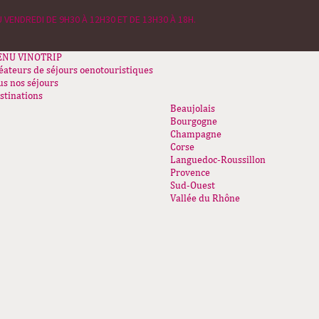
 VENDREDI DE 9H30 À 12H30 ET DE 13H30 À 18H.
ENU
VINOTRIP
éateurs de séjours oenotouristiques
us nos séjours
stinations
Beaujolais
Bourgogne
Champagne
Corse
Languedoc-Roussillon
Provence
Sud-Ouest
Vallée du Rhône