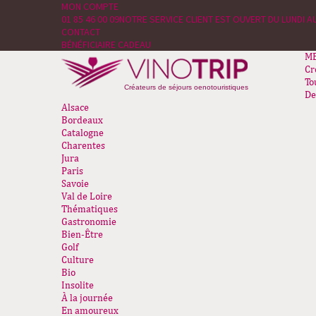
MON COMPTE
01 85 46 00 09
NOTRE SERVICE CLIENT EST OUVERT DU LUNDI AU
CONTACT
BÉNÉFICIAIRE CADEAU
M
Cr
To
Créateurs de séjours oenotouristiques
De
Alsace
Bordeaux
Catalogne
Charentes
Jura
Paris
Savoie
Val de Loire
Thématiques
Gastronomie
Bien-Être
Golf
Culture
Bio
Insolite
À la journée
En amoureux