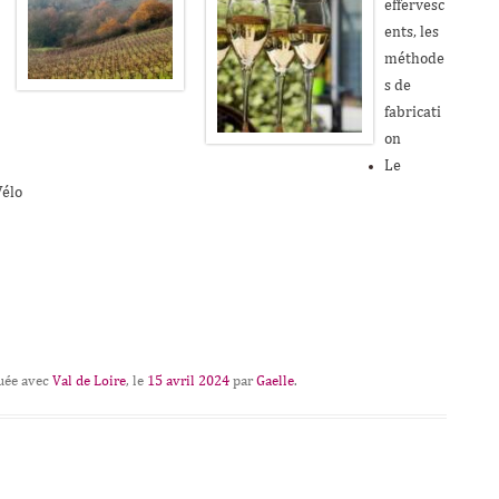
effervesc
ents, les
méthode
s de
fabricati
on
Le
Vélo
quée avec
Val de Loire
, le
15 avril 2024
par
Gaelle
.