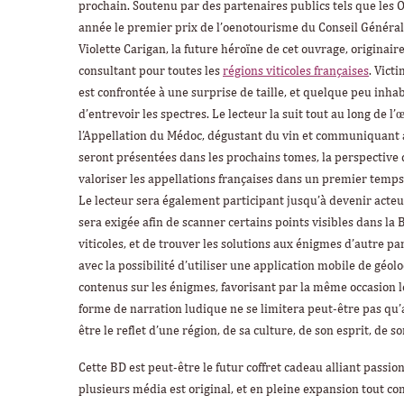
prochain. Soutenu par des partenaires publics tels que les O
année le premier prix de l’oenotourisme du Conseil Général
Violette Carigan, la future héroïne de cet ouvrage, originair
consultant pour toutes les
régions viticoles françaises
. Vict
est confrontée à une surprise de taille, et quelque peu inha
d’entrevoir les spectres. Le lecteur la suit tout au long de l
l’Appellation du Médoc, dégustant du vin et communiquant a
seront présentées dans les prochains tomes, la perspective d
valoriser les appellations françaises dans un premier temp
Le lecteur sera également participant jusqu’à devenir acteu
sera exigée afin de scanner certains points visibles dans l
viticoles, et de trouver les solutions aux énigmes d’autre pa
avec la possibilité d’utiliser une application mobile de géolo
contenus sur les énigmes, favorisant par la même occasion le
forme de narration ludique ne se limitera peut-être pas qu
être le reflet d’une région, de sa culture, de son esprit, de s
Cette BD est peut-être le futur coffret cadeau alliant passion 
plusieurs média est original, et en pleine expansion tout c