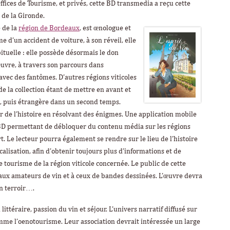
ffices de Tourisme, et privés, cette BD transmedia a reçu cette
 de la Gironde.
e de la
région de Bordeaux
, est œnologue et
ime d’un accident de voiture, à son réveil, elle
bituelle : elle possède désormais le don
’œuvre, à travers son parcours dans
vec des fantômes. D’autres régions viticoles
e la collection étant de mettre en avant et
s, puis étrangère dans un second temps.
r de l’histoire en résolvant des énigmes. Une application mobile
a BD permettant de débloquer du contenu média sur les régions
rt. Le lecteur pourra également se rendre sur le lieu de l’histoire
calisation, afin d’obtenir toujours plus d’informations et de
 tourisme de la région viticole concernée. Le public de cette
’aux amateurs de vin et à ceux de bandes dessinées. L’œuvre devra
on terroir….
littéraire, passion du vin et séjour. L’univers narratif diffusé sur
omme l’oenotourisme. Leur association devrait intéressée un large