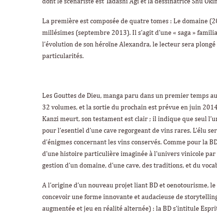
dont le scénariste est Tadashi Agi et la dessinatrice Shu Oki
La première est composée de quatre tomes :
Le domaine
(2
millésimes
(septembre 2013). Il s’agit d’une « saga » famili
l’évolution de son héroïne Alexandra, le lecteur sera plongé
particularités.
Les Gouttes de Dieu
, manga paru dans un premier temps au
32 volumes, et la sortie du prochain est prévue en juin 201
Kanzi meurt, son testament est clair ; il indique que seul l’u
pour l’esentiel d’une cave regorgeant de vins rares. L’élu se
d’énigmes concernant les vins conservés. Comme pour la B
d’une histoire particulière imaginée à l’univers vinicole par
gestion d’un domaine, d’une cave, des traditions, et du voca
A l’origine d’un nouveau projet liant BD et oenotourisme, le
concevoir une forme innovante et audacieuse de storytelling
augmentée et jeu en réalité alternée) : la BD s’intitule
Espri