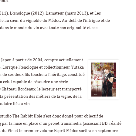
moto.
011),
L’œnologue
(2012),
L’amateur
(mars 2013), et
Les
ale au cœur du vignoble du Médoc. Au-delà de l’intrigue et de
 dans le monde du vin avec toute son originalité et ses
 Japon à partir de 2004, compte actuellement
4. Lorsque l’œnologue et collectionneur Yutaka
n de ses deux fils touchera l’héritage, constitué
ra celui capable de résoudre une série
D
Château Bordeaux
, le lecteur est transporté
 la présentation des métiers de la vigne, de la
bulaire lié au vin…
 studio
The Rabbit Hole
s’est donc donné pour objectif de
 par la mise en place d’un projet transmedia (associant BD, réalité
t du Vin
et le premier volume
Esprit
Médoc
sortira en septembre