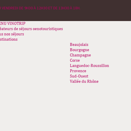
 VENDREDI DE 9H30 À 12H30 ET DE 13H30 À 18H.
ENU
VINOTRIP
éateurs de séjours oenotouristiques
us nos séjours
stinations
Beaujolais
Bourgogne
Champagne
Corse
Languedoc-Roussillon
Provence
Sud-Ouest
Vallée du Rhône