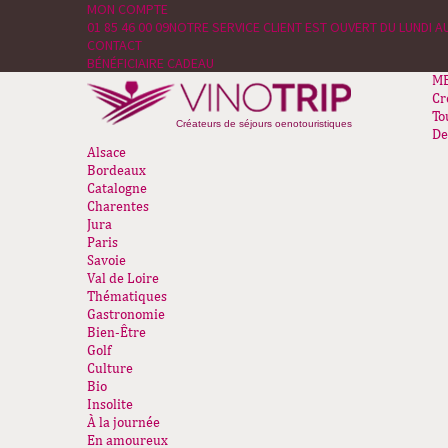
MON COMPTE
01 85 46 00 09
NOTRE SERVICE CLIENT EST OUVERT DU LUNDI AU
CONTACT
BÉNÉFICIAIRE CADEAU
M
Cr
To
Créateurs de séjours oenotouristiques
De
Alsace
Bordeaux
Catalogne
Charentes
Jura
Paris
Savoie
Val de Loire
Thématiques
Gastronomie
Bien-Être
Golf
Culture
Bio
Insolite
À la journée
En amoureux