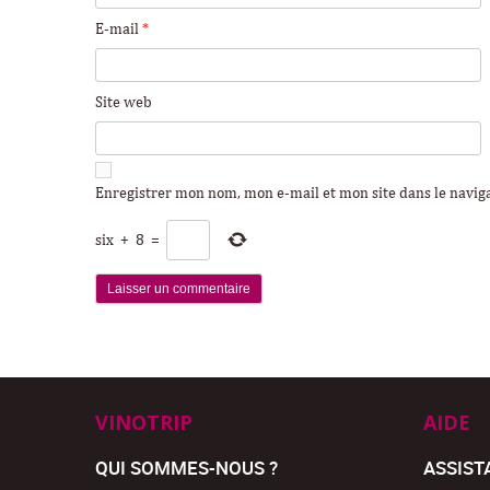
E-mail
*
Site web
Enregistrer mon nom, mon e-mail et mon site dans le navi
six
+
8
=
VINOTRIP
AIDE
QUI SOMMES-NOUS ?
ASSIST