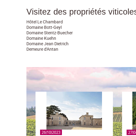
Visitez des propriétés viticol
Hôtel Le Chambard
Domaine Bott-Geyl
Domaine Stentz-Buecher
Domaine Kuehn
Domaine Jean Dietrich
Demeure d'Antan
26|10|2023
27|0