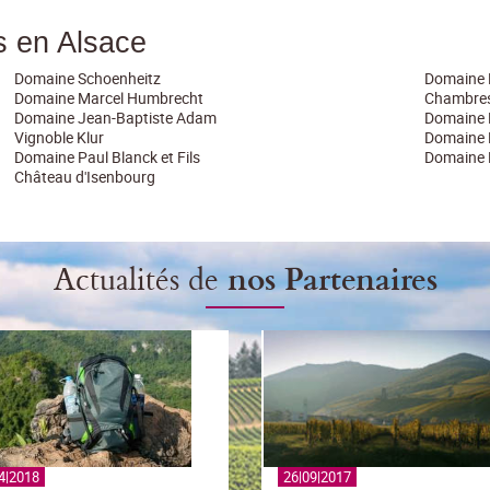
es en Alsace
Domaine Schoenheitz
Domaine 
Domaine Marcel Humbrecht
Chambres
Domaine Jean-Baptiste Adam
Domaine 
Vignoble Klur
Domaine 
Domaine Paul Blanck et Fils
Domaine 
Château d'Isenbourg
Actualités de
nos Partenaires
4|2018
26|09|2017