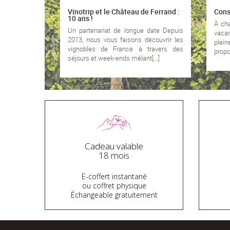
Vinotrip et le Château de Ferrand :
Conse
10 ans !
À cha
Un partenariat de longue date Depuis
vaca
2013, nous vous faisons découvrir les
plein
vignobles de France à travers des
propos
séjours et week-ends mêlant[...]
Cadeau valable
18 mois
E-coffert instantané
ou coffret physique
Échangeable gratuitement