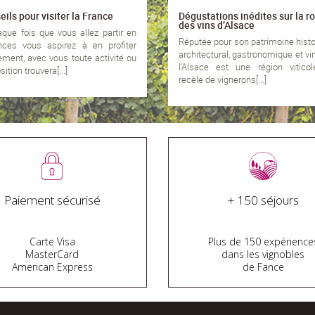
ils pour visiter la France
Dégustations inédites sur la r
des vins d’Alsace
que fois que vous allez partir en
Réputée pour son patrimoine histo
nces vous aspirez à en profiter
architectural, gastronomique et vin
ement, avec vous toute activité ou
l’Alsace est une région viticol
ition trouvera[...]
recèle de vignerons[...]
Paiement sécurisé
+ 150 séjours
Carte Visa
Plus de 150 expérience
MasterCard
dans les vignobles
American Express
de Fance