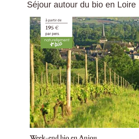
Séjour autour du bio en Loire
à partir de
195 €
par pers.
Week-end bio en Anjou