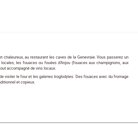
 et chaleureux, au restaurant les caves de la Genevraie. Vous passerez un
és locales, les fouaces ou fouées d'Anjou (fouaces aux champignons, aux
le tout accompagné de vins locaux.
de visiter le four et les galeries troglodytes. Des fouaces avec du fromage
ditionnel et copieux.