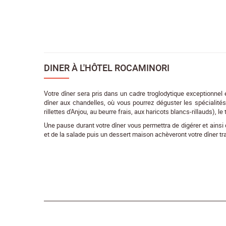
DINER À L'HÔTEL ROCAMINORI
Votre dîner sera pris dans un cadre troglodytique exceptionnel
dîner aux chandelles, où vous pourrez déguster les spécialit
rillettes d'Anjou, au beurre frais, aux haricots blancs-rillauds), 
Une pause durant votre dîner vous permettra de digérer et ainsi 
et de la salade puis un dessert maison achèveront votre dîner tra