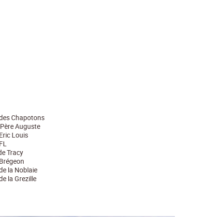
 des Chapotons
 Père Auguste
ric Louis
FL
de Tracy
Brégeon
e la Noblaie
e la Grezille