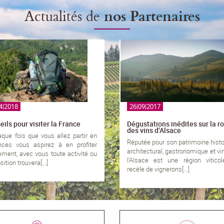
Actualités de
nos Partenaires
4|2018
26|09|2017
ils pour visiter la France
Dégustations inédites sur la r
des vins d’Alsace
que fois que vous allez partir en
Réputée pour son patrimoine histo
nces vous aspirez à en profiter
architectural, gastronomique et vin
ement, avec vous toute activité ou
l’Alsace est une région viticol
ition trouvera[...]
recèle de vignerons[...]