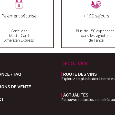
Paiement sécurisé
+ 150 séjours
Carte Visa
Plus de 150 expérience
MasterCard
dans les vignobles
American Express
de Fance
DÉCOUVRIR
ANCE / FAQ
ROUTE DES VINS
Explorez les plus beaux itinéraires
IONS DE VENTE
ACTUALITÉS
CT
Retrouvez toutes les actualités au