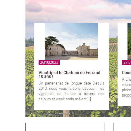
26|10|2023
27|0
Vinotrip et le Château de Ferrand :
Conse
10 ans !
À cha
Un partenariat de longue date Depuis
vaca
2013, nous vous faisons découvrir les
plein
vignobles de France à travers des
propos
séjours et week-ends mêlant[...]