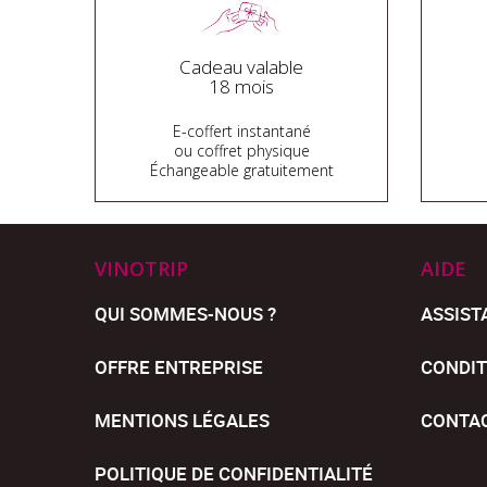
Cadeau valable
18 mois
E-coffert instantané
ou coffret physique
Échangeable gratuitement
VINOTRIP
AIDE
QUI SOMMES-NOUS ?
ASSIST
OFFRE ENTREPRISE
CONDIT
MENTIONS LÉGALES
CONTA
POLITIQUE DE CONFIDENTIALITÉ