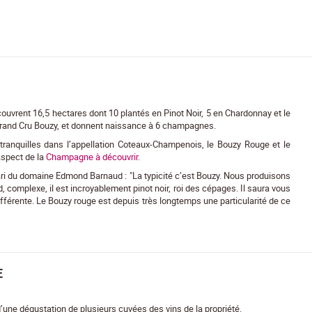
 couvrent 16,5 hectares dont 10 plantés en Pinot Noir, 5 en Chardonnay et le
 Grand Cru Bouzy, et donnent naissance à 6 champagnes.
ranquilles dans l’appellation Coteaux-Champenois, le Bouzy Rouge et le
aspect de la
Champagne à découvrir
.
ari du domaine Edmond Barnaud : "La typicité c’est Bouzy. Nous produisons
, complexe, il est incroyablement pinot noir, roi des cépages. Il saura vous
férente. Le Bouzy rouge est depuis très longtemps une particularité de ce
E
d’une dégustation de plusieurs cuvées des vins de la propriété.