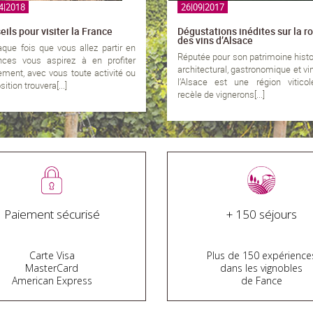
4|2018
26|09|2017
ils pour visiter la France
Dégustations inédites sur la r
des vins d’Alsace
que fois que vous allez partir en
Réputée pour son patrimoine histo
nces vous aspirez à en profiter
architectural, gastronomique et vin
ement, avec vous toute activité ou
l’Alsace est une région viticol
ition trouvera[...]
recèle de vignerons[...]
Paiement sécurisé
+ 150 séjours
Carte Visa
Plus de 150 expérience
MasterCard
dans les vignobles
American Express
de Fance