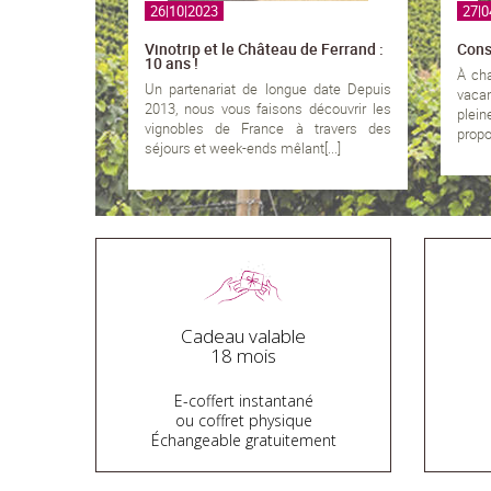
26|10|2023
27|0
Vinotrip et le Château de Ferrand :
Conse
10 ans !
À cha
Un partenariat de longue date Depuis
vaca
2013, nous vous faisons découvrir les
plein
vignobles de France à travers des
propos
séjours et week-ends mêlant[...]
Cadeau valable
18 mois
E-coffert instantané
ou coffret physique
Échangeable gratuitement