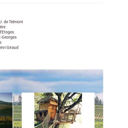
J. de Telmont
ière
d'Etoges
t-Georges
s
nri Giraud