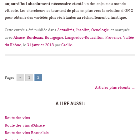
aujourd’hui absolument nécessaire
et est l’un des enjeux du monde
viticole. Les chercheurs se tournent de plus en plus vers la création d’OMG
pour obtenir des variétés plus résistantes au réchauffement climatique.
Cette entrée a été publiée dans
Actualités
,
Insolite
,
Oenologie
, et marquée
avec
Alsace
,
Bordeaux
,
Bourgogne
,
Languedoc-Roussillon
,
Provence
,
Vallée
du Rhône
, le
31 janvier 2018
par
Gaelle
.
Pages:
«
1
2
Articles plus récents
→
Navigation des articles
A LIRE AUSSI :
Route des vins
Route des vins d'Alsace
Route des vins Beaujolais