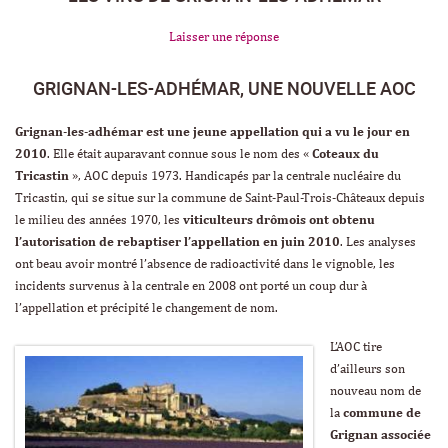
Laisser une réponse
GRIGNAN-LES-ADHÉMAR, UNE NOUVELLE AOC
Grignan-les-adhémar est une jeune appellation qui a vu le jour en
2010
. Elle était auparavant connue sous le nom des «
Coteaux du
Tricastin
», AOC depuis 1973. Handicapés par la centrale nucléaire du
Tricastin, qui se situe sur la commune de Saint-Paul-Trois-Châteaux depuis
le milieu des années 1970, les
viticulteurs drômois ont obtenu
l’autorisation de rebaptiser l’appellation en juin 2010
. Les analyses
ont beau avoir montré l’absence de radioactivité dans le vignoble, les
incidents survenus à la centrale en 2008 ont porté un coup dur à
l’appellation et précipité le changement de nom.
L’AOC tire
d’ailleurs son
nouveau nom de
la
commune de
Grignan associée