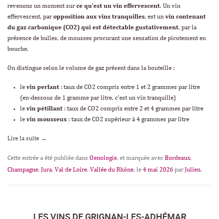
revenons un moment sur
ce qu’est un vin effervescent
. Un vin
effervescent, par
opposition aux vins tranquilles
, est un
vin contenant
du gaz carbonique (CO2) qui est détectable gustativement
, par la
présence de bulles, de mousses procurant une sensation de picotement en
bouche.
On distingue selon le volume de gaz présent dans la bouteille :
le
vin perlant
: taux de CO2 compris entre 1 et 2 grammes par litre
(en-dessous de 1 gramme par litre, c’est un vin tranquille)
le
vin pétillant
: taux de CO2 compris entre 2 et 4 grammes par litre
le
vin mousseux
: taux de CO2 supérieur à 4 grammes par litre
Lire la suite
→
Cette entrée a été publiée dans
Oenologie
, et marquée avec
Bordeaux
,
Champagne
,
Jura
,
Val de Loire
,
Vallée du Rhône
, le
4 mai 2026
par
Julien
.
LES VINS DE GRIGNAN-LES-ADHÉMAR