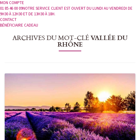
MON COMPTE
01 85 46 00 09
NOTRE SERVICE CLIENT EST OUVERT DU LUNDI AU VENDREDI DE
9H30 À 12H30 ET DE 13H30 À 18H.
CONTACT
BÉNÉFICIAIRE CADEAU
ARCHIVES DU MOT-CLÉ
VALLÉE DU
RHÔNE